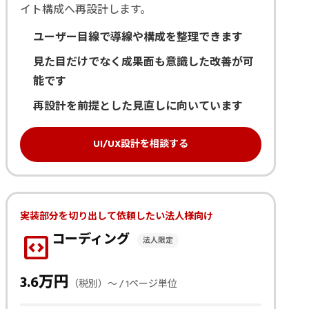
イト構成へ再設計します。
ユーザー目線で導線や構成を整理できます
見た目だけでなく成果面も意識した改善が可
能です
再設計を前提とした見直しに向いています
UI/UX設計を相談する
実装部分を切り出して依頼したい法人様向け
code_blocks
コーディング
法人限定
3.6万円
（税別）〜 / 1ページ単位