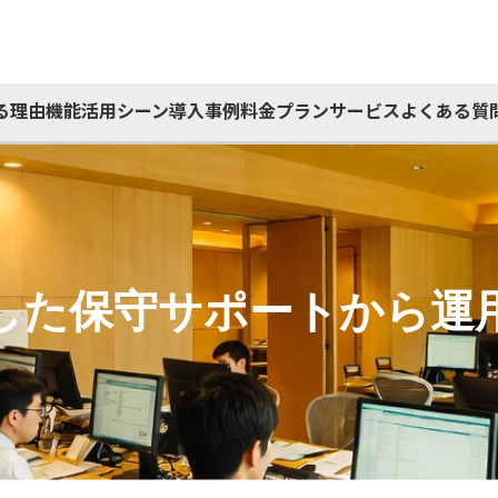
る理由
機能
活用シーン
導入事例
料金プラン
サービス
よくある質
した保守サポートから運