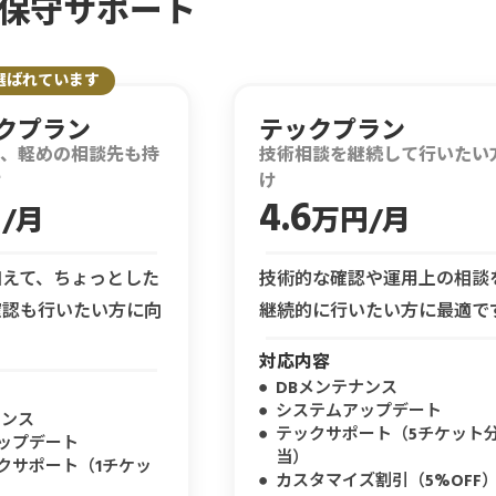
保守サポート
選ばれています
クプラン
テックプラン
て、軽めの相談先も持
技術相談を継続して行いたい
け
け
4.6
/月
万円/月
加えて、ちょっとした
技術的な確認や運用上の相談
確認も行いたい方に向
継続的に行いたい方に最適で
対応内容
DBメンテナンス
システムアップデート
ナンス
テックサポート（5チケット
ップデート
当）
クサポート（1チケッ
カスタマイズ割引（5%OFF