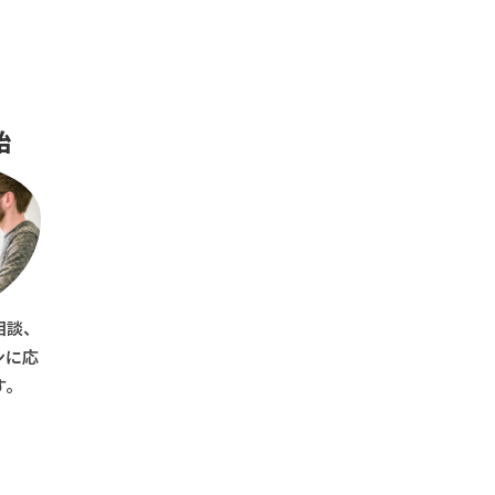
始
相談、
ンに応
す。