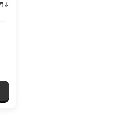
月ま
で
さ