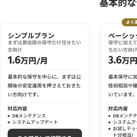
基本的な
よく
シンプルプラン
ベーシッ
まずは最低限の保守だけ任せたい
保守に加え
方向け
ちたい方向
1.6
3.6
万円/月
万円
基本的な保守を中心に、まずは公
基本保守に
開後の安定運用を押さえておきた
技術相談や
い方向けです。
いています。
対応内容
対応内容
DBメンテナンス
DBメンテ
システムアップデート
システムア
お試しテッ
ト分相当）