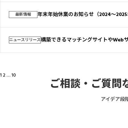
年末年始休業のお知らせ（2024〜202
最新情報
構築できるマッチングサイトやWeb
ニュースリリース
投
1
2
…
10
稿
ご相談・ご質問
の
ペ
ー
ジ
アイデア段
送
り