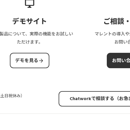
desktop_windows
デモサイト
ご相談
製品について、実際の機能をお試しい
マレントの導入や
ただけます。
お問い
arrow_forward
デモを見る
お問い
00（土日祝休み）
Chatworkで相談する（お