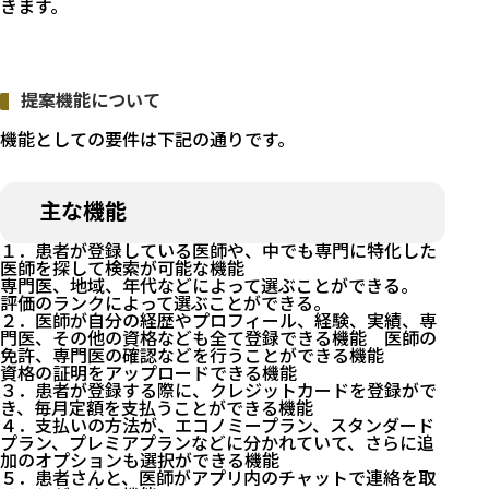
きます。
提案機能について
機能としての要件は下記の通りです。
主な機能
１．患者が登録している医師や、中でも専門に特化した
医師を探して検索が可能な機能
専門医、地域、年代などによって選ぶことができる。
評価のランクによって選ぶことができる。
２．医師が自分の経歴やプロフィール、経験、実績、専
門医、その他の資格なども全て登録できる機能 医師の
免許、専門医の確認などを行うことができる機能
資格の証明をアップロードできる機能
３．患者が登録する際に、クレジットカードを登録がで
き、毎月定額を支払うことができる機能
４．支払いの方法が、エコノミープラン、スタンダード
プラン、プレミアプランなどに分かれていて、さらに追
加のオプションも選択ができる機能
５．患者さんと、医師がアプリ内のチャットで連絡を取