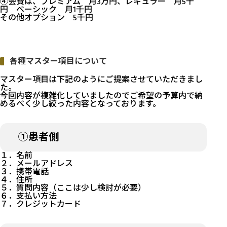
④会費は、プレミアム 月3万円、レギュラー 月5千
円 ベーシック 月1千円
その他オプション 5千円
各種マスター項目について
マスター項目は下記のようにご提案させていただきまし
た。
今回内容が複雑化していましたのでご希望の予算内で納
めるべく少し絞った内容となっております。
①患者側
１．名前
２．メールアドレス
３．携帯電話
４．住所
５．質問内容（ここは少し検討が必要）
６．支払い方法
７．クレジットカード