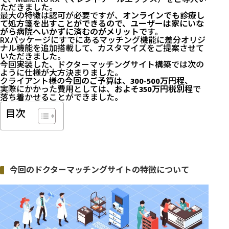
ただきました。
最大の特徴は認可が必要ですが、
オンラインでも診療し
て処方箋を出すことができるので、ユーザーは家にいな
がら病院へいかずに済むのがメリット
です。
RXパッケージにすでにあるマッチング機能に差分オリジ
ナル機能を追加搭載して、カスタマイズをご提案させて
いただきました。
今回実装した、ドクターマッチングサイト構築では次の
ように仕様が大方決まりました。
クライアント様の
今回のご予算は、300-500万円程
、
実際にかかった費用としては、
およそ350万円税別程
で
落ち着かせることができました。
目次
今回のドクターマッチングサイトの特徴について