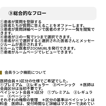
③総合的なフロー
①患者が質問を登録する
②医者たちが質問に答えることをオファーします。
③患者が質問詳細ページで医者のオファー一覧を閲覧で
きます。
④患者が③の一覧で3つまで選択できます。
⑤患者が④で選択すると選択された医者さんとメッセー
ジルームが表示されます。
⑥ルームで医者がZOOMURLを発行できます。
⑦患者がルームページでレビューできます。
会員ランク機能について
医師会員＊3区分の仕様でご希望でした。
①プレミアム ②レギュラー ③ベーシック
＊医師は
会員区分は当初不要です。
ペイシャント会員＊3区分 ①プレミアム ②レギュラ
ー ③ベーシック
それぞれの権限の管理 ＊区分の基準はペイシャントは
料金 医師は、受付時間など詳細はマスターで決めてい