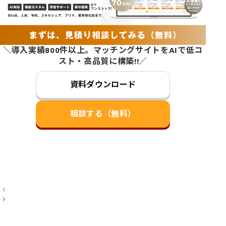
＼導入実績800件以上。マッチングサイトをAIで低コ
スト・高品質に構築!!／
資料ダウンロード
相談する（無料）
投
稿
ナ
ビ
ゲ