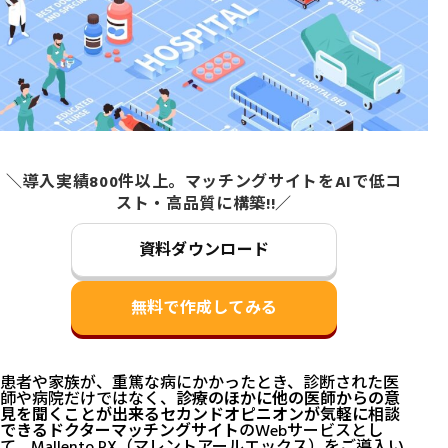
＼導入実績800件以上。マッチングサイトをAIで低コ
スト・高品質に構築!!／
資料ダウンロード
無料で作成してみる
患者や家族が、重篤な病にかかったとき、診断された医
師や病院だけではなく、
診療のほかに他の医師からの意
見を聞くことが出来るセカンドオピニオンが気軽に相談
できるドクターマッチングサイト
のWebサービスとし
て、Mallento RX（マレントアールエックス）をご導入い