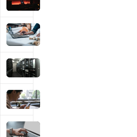
ッ
チ
ン
グ
マ
サ
ッ
イ
チ
ト
ン
に
グ
マ
必
サ
ッ
要
イ
チ
な
ト
ン
画
に
グ
マ
面
本
サ
ッ
一
人
イ
チ
覧
確
ト
ン
｜
認・
の
グ
会
マ
e
運
サ
員・
ッ