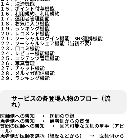
１４．決済機能
１５．ポイント付与機能
１６．利用規約、利用規約
１７．運用者管理画面
１８．お気に入り機能
１９．ランキング機能
２０．レコメンド機能
２１．ソーシャルログイン機能 SNS連携機能
２２．ソーシャルシェア機能（当初不要）
２３．口コミ機能
２４．レビュー機能機能
２５．コンテンツ管理機能
２６．写真管理
２７．チャット機能
２８．メルマガ配信機能
２９．ランキング機能
サービスの各登場人物のフロー（流
れ）
医師側への告知 → 医師の登録
患者側への告知 → 患者側からの質問
質問の医師への告知 → 回答可能な医師の挙手（アピ
ール）
患者側が医師を選択（経歴などから） → 医師側から