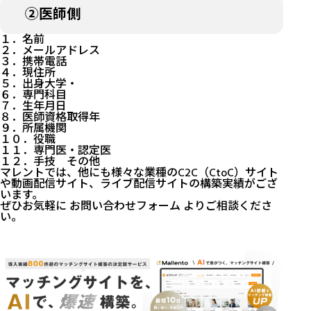
②医師側
１．名前
２．メールアドレス
３．携帯電話
４．現住所
５．出身大学・
６．専門科目
７．生年月日
８．医師資格取得年
９．所属機関
１０．役職
１１．専門医・認定医
１２．手技 その他
マレントでは、他にも様々な業種のC2C（CtoC）サイト
や動画配信サイト、ライブ配信サイトの構築実績がござ
います。
ぜひお気軽に
お問い合わせフォーム
よりご相談くださ
い。