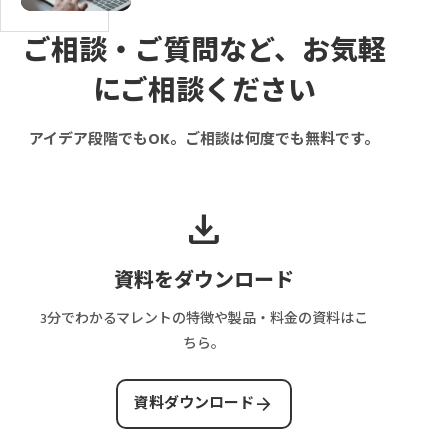
K
営
イ
掲
チ
Y
費・
ト
載
ン
ご相談・ご質問など、お気軽
C
維
の
者・
グ
は
にご相談ください
持
取
管
サ
必
費
引
理
イ
要？
は
アイデア段階でもOK。ご相談は何度でも無料です。
フ
者
ト
導
い
ロ
別
の
入
く
ー
の
管
タ
ら？
download
と
ペ
理
イ
保
は？
ー
画
ミ
守・
ス
ジ
面
資料をダウンロード
ン
サ
テ
構
に
グ
ー
ー
成
必
3分でわかるマレントの特徴や製品・料金の資料はこ
と
バ
タ
と
要
ちら。
審
ー・
ス・
画
な
査
決
決
面
機
arrow_forward
フ
資料ダウンロード
済・
済・
数
能
ロ
集
完
の
と