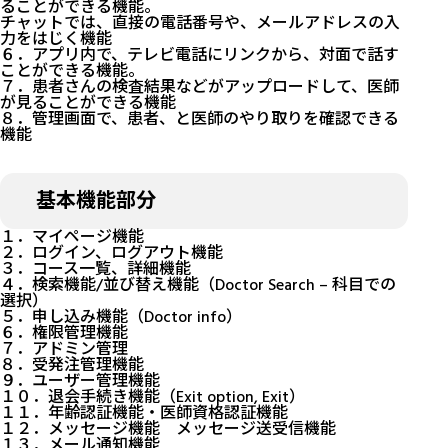
ることができる機能。
チャットでは、直接の電話番号や、メールアドレスの入
力をはじく機能
６．アプリ内で、テレビ電話にリンクから、対面で話す
ことができる機能。
７．患者さんの検査結果などがアップロードして、医師
が見ることができる機能
８．管理画面で、患者、と医師のやり取りを確認できる
機能
基本機能部分
１．マイページ機能
２．ログイン、ログアウト機能
３．コース一覧、詳細機能
４．検索機能/並び替え機能（Doctor Search – 科目での
選択）
５．申し込み機能（Doctor info）
６．権限管理機能
７．アドミン管理
８．受発注管理機能
９．ユーザー管理機能
１０．退会手続き機能（Exit option, Exit）
１１．年齢認証機能・医師資格認証機能
１２．メッセージ機能 メッセージ送受信機能
１３．メール通知機能