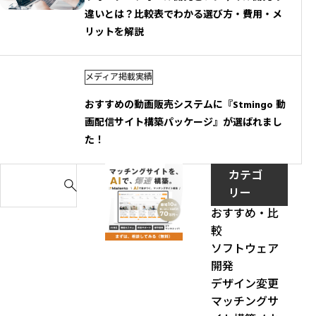
違いとは？比較表でわかる選び方・費用・メ
リットを解説
メディア掲載実績
おすすめの動画販売システムに『Stmingo 動
画配信サイト構築パッケージ』が選ばれまし
た！
S
カテゴ
e
リー
a
おすすめ・比
r
較
c
ソフトウェア
h
開発
f
デザイン変更
o
マッチングサ
r