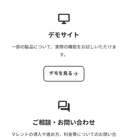
ー
客
了
目
は？
を
費
条
安
運
desktop_windows
解
を
件
営
説
解
の
業
デモサイト
説
設
務・
計
審
一部の製品について、実際の機能をお試しいただけま
方
査・
す。
法
売
上
arrow_forward
デモを見る
管
理
ま
で
forum
解
説
ご相談・お問い合わせ
マレントの導入や進め方、料金等についてのお問い合