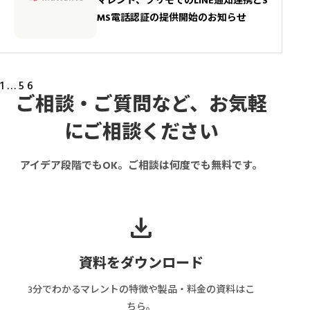
マレント、フリモでのLINE通知連携とS
MS電話認証の提供開始のお知らせ
投
1
…
5
6
稿
ご相談・ご質問など、お気軽
の
ペ
にご相談ください
ー
ジ
送
り
アイデア段階でもOK。ご相談は何度でも無料です。
download
資料をダウンロード
3分でわかるマレントの特徴や製品・料金の資料はこ
ちら。