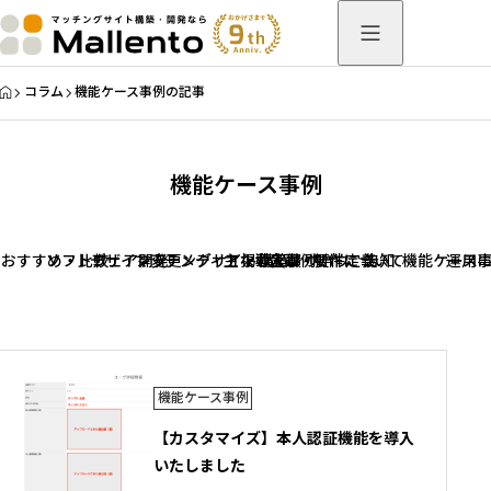
HOME
コラム
機能ケース事例の記事
機能ケース事例
おすすめ・比較
ソフトウェア開発
デザイン変更
マッチングサイト構築ノウハウ
メディア掲載実績
主な導入事例
企画・要件定義
制作について
告知
機能ケース
運用
機能ケース事例
【カスタマイズ】本人認証機能を導入
いたしました