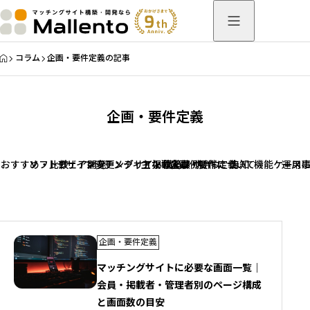
HOME
コラム
企画・要件定義の記事
企画・要件定義
おすすめ・比較
ソフトウェア開発
デザイン変更
マッチングサイト構築ノウハウ
メディア掲載実績
主な導入事例
企画・要件定義
制作について
告知
機能ケース
運用
企画・要件定義
マッチングサイトに必要な画面一覧｜
会員・掲載者・管理者別のページ構成
と画面数の目安