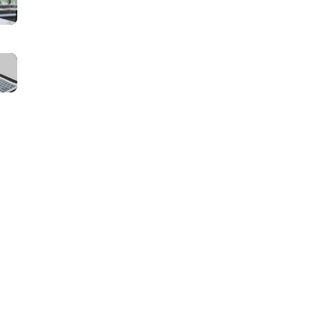
面
ッ
本
サ
一
チ
人
イ
覧
ン
確
ト
｜
マ
グ
認・
の
会
ッ
サ
e
運
員・
チ
イ
K
営
掲
ン
ト
Y
費・
載
グ
の
C
維
者・
サ
取
は
持
管
イ
引
必
費
理
ト
フ
要？
は
者
の
ロ
導
い
別
管
ー
入
く
の
理
と
タ
ら？
ペ
画
は？
イ
保
ー
面
ス
ミ
守・
ジ
に
テ
ン
サ
構
必
ー
グ
ー