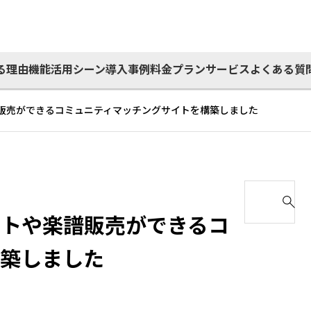
る理由
機能
活用シーン
導入事例
料金プラン
サービス
よくある質
販売ができるコミュニティマッチングサイトを構築しました
S
e
ントや楽譜販売ができるコ
a
r
構築しました
c
h
f
o