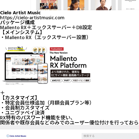
Cielo Artist Music
https://cielo-artistmusic.com
パッケージ構成
Mallento RX
＋
エックスサーバー
＋DB設定
【メインシステム】
・
Mallento RX
（
エックスサーバー
設置）
＋
【カスタマイズ】
・特定会員仕様追加（月額会員プラン等）
・会員制カスタマイズ
・ユニヴァペイ決済
RX特有の
パスワード機能
を使い、
関係者や既存会員などのみでのユーザー優位付けを行っておら