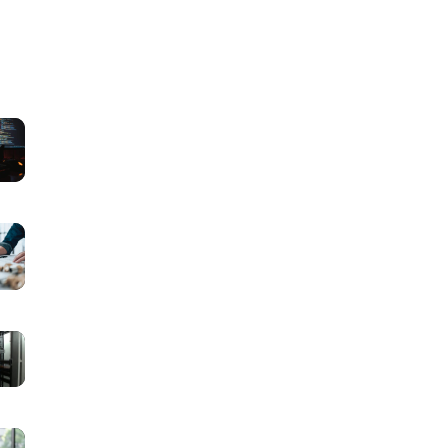
マ
ッ
チ
ン
グ
マ
サ
ッ
イ
チ
ト
ン
に
グ
マ
必
サ
ッ
要
イ
チ
な
ト
ン
画
マ
に
グ