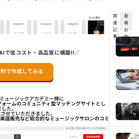
関
新
連
着
記
お
事
知
ら
せ
AIで低コスト・高品質に構築!!／
無料で作成してみる
ミュージックアカデミー様に
フォームのコミュニティ型マッチングサイト
とし
ました。
案させていただきました。
楽譜販売など総合的なミュージックサロンのコミ