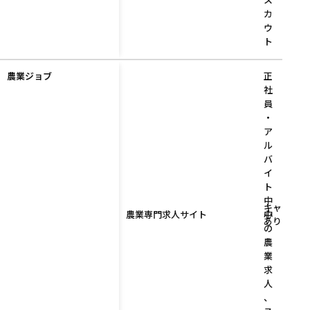
ス
カ
ウ
ト
農業ジョブ
正
社
員
・
ア
ル
バ
イ
ト
中
キャリアア
農業専門求人サイト
心
中
あり
の
農
業
求
人
、