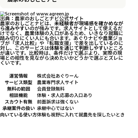
出典：
農家のおしごとナビ公式サイト
農家のおしごとナビは、
未経験者が現場感を確かめなが
ら進みやすい
のが強みです。求人サイトとして使えるだ
けでなく、農業体験の入口があるため、いきなり就職に
踏み切りにくい人にも合います。あぐりナビや農業ジョ
ブが「求人比較」や「転職支援」で差を出しているのに
対し、このサービスは
体験を通じて判断しやすい
ところ
が違いです。比較時は、条件だけで選ぶより、実際の現
場との相性を見ながら決めたいかどうかで選ぶとズレに
くいです。
運営情報
株式会社あぐりーん
サービス類型
農業専門求人サイト
無料の範囲
会員登録無料
相談機能
体験・求人応募の入口あり
スカウト有無
前面訴求は強くない
承継案件の扱い
承継中心ではない
向いている使い方
体験も視野に入れて就農先を探したいとき