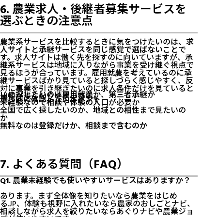
6. 農業求人・後継者募集サービスを
選ぶときの注意点
農業系サービスを比較するときに気をつけたいのは、
求
人サイトと承継サービスを同じ感覚で選ばないこと
で
す。求人サイトは働く先を探すのに向いていますが、承
継系サービスは地域に入りながら事業を受け継ぐ視点で
見るほうが合っています。雇用就農を考えているのに承
継サービスばかり見ていると探しづらく感じやすく、反
対に事業を引き継ぎたいのに求人条件だけを見ていると
いま探したいのは
雇用就農
か、
第三者承継
か
比較が浅くなりやすいです。
選ぶ前に確認したいポイント
未経験なので
相談や体験の入口
が必要か
全国で広く探したいのか、
地域との相性
まで見たいの
か
無料なのは
登録だけか、相談まで含むのか
7. よくある質問（FAQ）
Q1. 農業未経験でも使いやすいサービスはありますか？
あります。まず全体像を知りたいなら農業をはじめ
る.JP、体験も視野に入れたいなら農家のおしごとナビ、
相談しながら求人を絞りたいならあぐりナビや農業ジョ