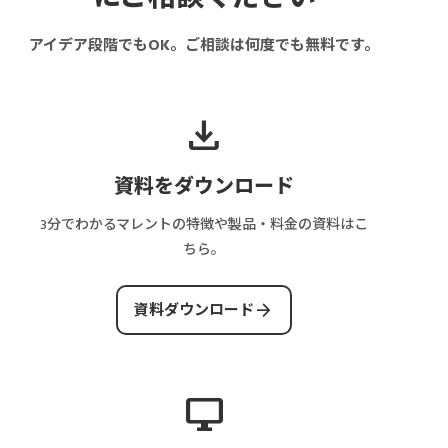
必
費
引
理
イ
要？
は
アイデア段階でもOK。ご相談は何度でも無料です。
フ
者
ト
導
い
ロ
別
の
入
く
ー
の
管
タ
ら？
download
と
ペ
理
イ
保
は？
ー
画
ミ
守・
ス
ジ
面
資料をダウンロード
ン
サ
テ
構
に
グ
ー
ー
成
必
3分でわかるマレントの特徴や製品・料金の資料はこ
と
バ
タ
と
要
ちら。
審
ー・
ス・
画
な
査
決
決
面
機
arrow_forward
フ
資料ダウンロード
済・
済・
数
能
ロ
集
完
の
と
ー
客
了
目
は？
を
費
条
安
運
desktop_windows
解
を
件
営
説
解
の