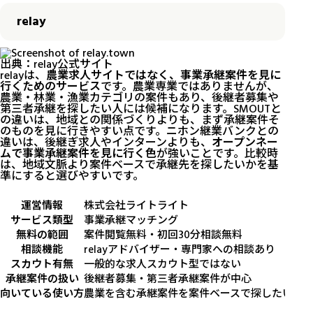
relay
出典：
relay公式サイト
relayは、
農業求人サイトではなく、事業承継案件を見に
行くためのサービス
です。農業専業ではありませんが、
農業・林業・漁業カテゴリの案件もあり、後継者募集や
第三者承継を探したい人には候補になります。SMOUTと
の違いは、地域との関係づくりよりも、まず承継案件そ
のものを見に行きやすい点です。ニホン継業バンクとの
違いは、後継ぎ求人やインターンよりも、
オープンネー
ムで事業承継案件を見に行く色
が強いことです。比較時
は、地域文脈より案件ベースで承継先を探したいかを基
準にすると選びやすいです。
運営情報
株式会社ライトライト
サービス類型
事業承継マッチング
無料の範囲
案件閲覧無料・初回30分相談無料
相談機能
relayアドバイザー・専門家への相談あり
スカウト有無
一般的な求人スカウト型ではない
承継案件の扱い
後継者募集・第三者承継案件が中心
向いている使い方
農業を含む承継案件を案件ベースで探したいと