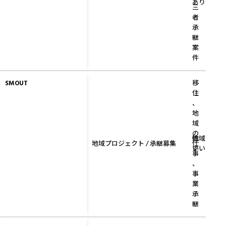
あり
三
者
承
継
案
件
SMOUT
移
住
、
地
域
の
強
地域との接
地域プロジェクト / 承継募集
仕
い
すい
事
、
事
業
承
継