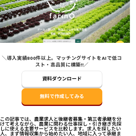
＼導入実績800件以上。マッチングサイトをAIで低コ
スト・高品質に構築!!／
資料ダウンロード
無料で作成してみる
この記事では、
農業求人
と
後継者募集・第三者承継
を分
けて考えながら、農業に関わる仕事探し・引き継ぎ先探
しに使える主要サービスを比較します。求人を探したい
人、まず情報収集から始めたい人、地域に入って承継ま