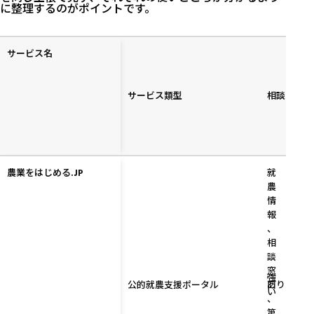
に整理するのがポイントです。
サービス名
未
探
経
せ
験
サービス類型
る
者
相談・伴走
内
の
容
入
口
農業をはじめる.JP
就
農
情
報
、
相
談
窓
強
公的就農支援ポータル
口
あり
い
、
第