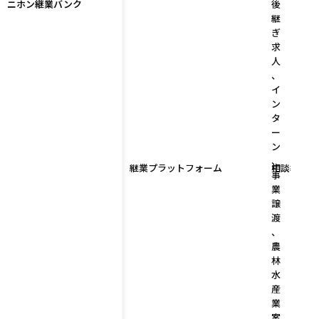
ニホン継業バンク
後
継
ぎ
求
人
、
イ
ン
タ
ー
ン
、
継業プラットフォーム
中
相談導線あ
事
業
譲
渡
、
農
林
水
産
業
案