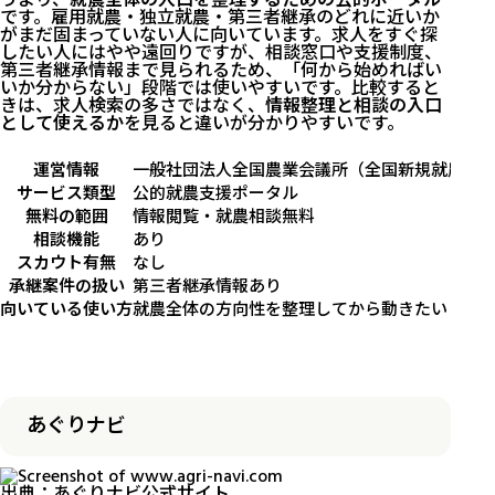
です。雇用就農・独立就農・第三者継承のどれに近いか
がまだ固まっていない人に向いています。求人をすぐ探
したい人にはやや遠回りですが、相談窓口や支援制度、
第三者継承情報まで見られるため、「何から始めればい
いか分からない」段階では使いやすいです。比較すると
きは、求人検索の多さではなく、
情報整理と相談の入口
として使えるか
を見ると違いが分かりやすいです。
運営情報
一般社団法人全国農業会議所（全国新規就農相
サービス類型
公的就農支援ポータル
無料の範囲
情報閲覧・就農相談無料
相談機能
あり
スカウト有無
なし
承継案件の扱い
第三者継承情報あり
向いている使い方
就農全体の方向性を整理してから動きたいとき
あぐりナビ
出典：
あぐりナビ公式サイト