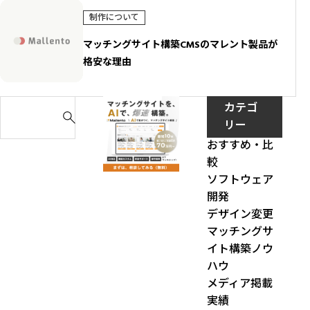
制作について
マッチングサイト構築CMSのマレント製品が
格安な理由
S
カテゴ
e
リー
a
おすすめ・比
r
較
c
ソフトウェア
h
開発
f
デザイン変更
o
マッチングサ
r
イト構築ノウ
:
ハウ
メディア掲載
実績