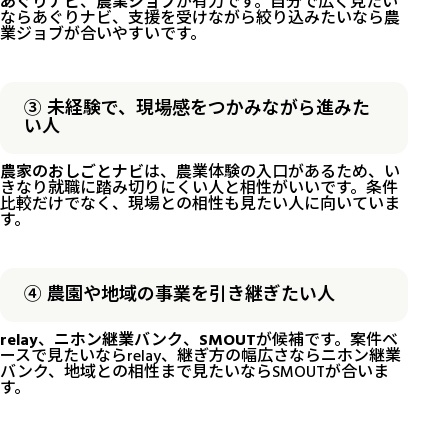
あぐりナビ
、
農業ジョブ
が有力です。自分で広く見たい
ならあぐりナビ、支援を受けながら絞り込みたいなら農
業ジョブが合いやすいです。
③ 未経験で、現場感をつかみながら進みた
い人
農家のおしごとナビ
は、農業体験の入口があるため、い
きなり就職に踏み切りにくい人と相性がいいです。条件
比較だけでなく、現場との相性も見たい人に向いていま
す。
④ 農園や地域の事業を引き継ぎたい人
relay
、
ニホン継業バンク
、
SMOUT
が候補です。案件ベ
ースで見たいならrelay、継ぎ方の幅広さならニホン継業
バンク、地域との相性まで見たいならSMOUTが合いま
す。