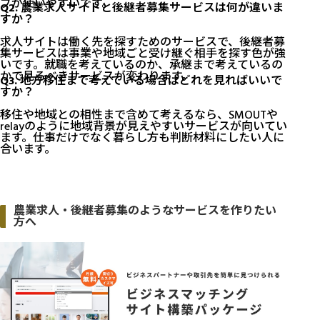
ブが使いやすいです。
Q2. 農業求人サイトと後継者募集サービスは何が違いま
すか？
求人サイトは働く先を探すためのサービスで、後継者募
集サービスは事業や地域ごと受け継ぐ相手を探す色が強
いです。就職を考えているのか、承継まで考えているの
かで見るべきサービスが変わります。
Q3. 地方移住まで考えている場合はどれを見ればいいで
すか？
移住や地域との相性まで含めて考えるなら、SMOUTや
relayのように地域背景が見えやすいサービスが向いてい
ます。仕事だけでなく暮らし方も判断材料にしたい人に
合います。
農業求人・後継者募集のようなサービスを作りたい
方へ