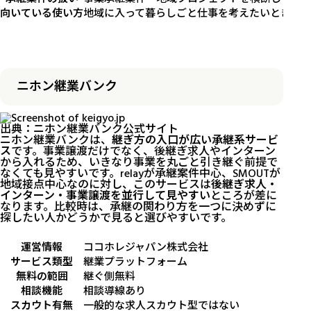
向いている使い方
地域に入って暮らしごと仕事を考えたいとき
ニホン継業バンク
出典：
ニホン継業バンク公式サイト
ニホン継業バンクは、
継ぎ方の入口が広い承継系サービ
ス
です。事業譲渡だけでなく、後継ぎ求人やインターン
から入れるため、いきなり事業を丸ごと引き継ぐ前提で
なくても見やすいです。relayが承継案件中心、SMOUTが
地域接点中心なのに対し、このサービスは
後継ぎ求人・
インターン・事業譲渡を並行して見やすい
ところが差に
なります。比較時は、承継の関わり方を一つに決めずに
探したい人かどうかで見ると選びやすいです。
運営情報
ココホレジャパン株式会社
サービス類型
継業プラットフォーム
無料の範囲
継ぐ側無料
相談機能
相談導線あり
スカウト有無
一般的な求人スカウト型ではない