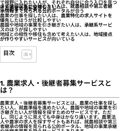
で視野に入れたい人が、それぞれ自分に合う入口を見つ
まず情報収集から始めたい人は、
就農相談や第三者継
けやすいように整理しました。
この記事でわかること
承情報まで見られる公的ポータル
が合う
農業の仕事を探したい人は、
農業特化の求人サイトを
優先
したほうが比較しやすい
農園や地域の事業を引き継ぎたい人は、
承継系サービ
ス
のほうが探しやすい
地域との相性や移住も含めて考えたい人は、
地域接点
が作りやすいサービス
が向いている
目次
1. 農業求人・後継者募集サービスと
は？
農業求人・後継者募集サービスとは、農業の仕事を探し
たい人、就農準備を進めたい人、農園や地域の事業を引
き継ぎたい人が情報を探すためのサービスです。ただ
し、同じように見えても中身はかなり違います。農業法
人や農家の求人を探すサイトもあれば、就農相談や第三
者継承の情報を見られる公的ポータル、地域の事業承継