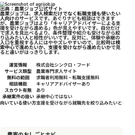
出典：
農業ジョブ公式サイト
農業ジョブは、
求人検索だけでなく転職支援も使いたい
人向け
のサービスです。あぐりナビも相談はできます
が、農業ジョブはより「キャリアアドバイザーによる支
援を受けながら進める」色が見えやすいです。自分だけ
で求人を見比べるより、条件整理や紹介も受けながら絞
り込みたい人と相性がいいです。反対に、体験や承継の
入口を重視する人にはややズレやすいので、比較時は
検
索中心で進めたいか、支援を受けながら進めたいか
で見
ると違いがはっきりします。
運営情報
株式会社シンクロ・フード
サービス類型
農業専門求人サイト
無料の範囲
求職者利用無料・転職支援無料
相談機能
キャリアアドバイザーあり
スカウト有無
あり
承継案件の扱い
承継中心ではない
向いている使い方
支援を受けながら就職先を絞り込みたいとき
農家のおしごとナビ