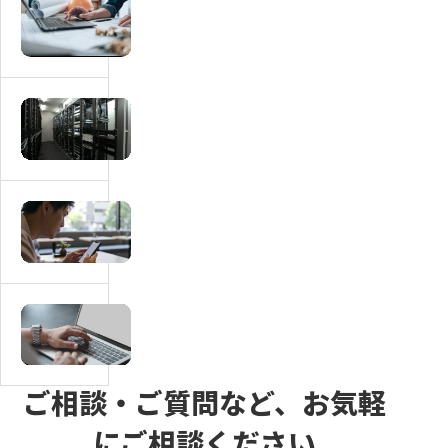
マ
サ
ッ
イ
チ
ト
ン
に
グ
マ
必
サ
ッ
要
イ
チ
な
ト
ン
画
に
グ
マ
面
本
サ
ッ
一
人
イ
チ
覧
確
ト
ン
｜
認・
の
グ
会
マ
e
運
サ
員・
ッ
K
営
イ
掲
チ
Y
費・
ト
載
ン
ご相談・ご質問など、お気軽
C
維
の
者・
グ
は
にご相談ください
持
取
管
サ