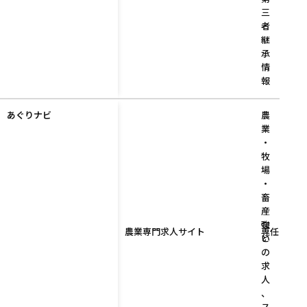
三
者
継
承
情
報
あぐりナビ
農
業
・
牧
場
・
畜
産
な
強
農業専門求人サイト
専任アドバ
ど
い
の
求
人
、