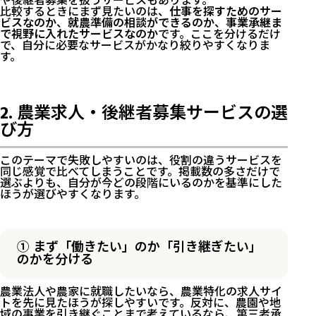
や後継者募集を扱うサービスもあります。
比較するときにまず見たいのは、
仕事を探すためのサー
ビスなのか
、
就農準備の相談ができるのか
、
事業承継ま
で視野に入れたサービスなのか
です。ここを分けるだけ
で、自分に必要なサービスがかなり絞りやすくなりま
す。
2. 農業求人・後継者募集サービスの選
び方
このテーマで失敗しやすいのは、役割の違うサービスを
同じ感覚で比べてしまうことです。掲載数の多さだけで
選ぶよりも、自分が今どの段階にいるのかを基準にした
ほうが選びやすくなります。
① まず「働きたい」のか「引き継ぎたい」
のかを分ける
農業法人や農家に就職したいなら、農業特化の求人サイ
トを先に見たほうが探しやすいです。反対に、農園や地
域の事業を引き継ぐことまで考えているなら、第三者承