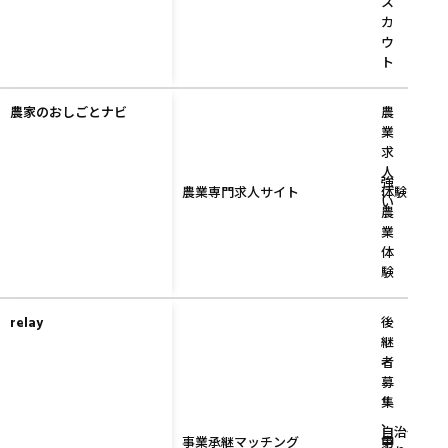
ス
カ
ウ
ト
農家のおしごとナビ
農
業
求
人
強
農業専門求人サイト
、
体験経由の
い
農
業
体
験
relay
後
継
者
募
集
、
自治体連携
事業承継マッチング
第
中