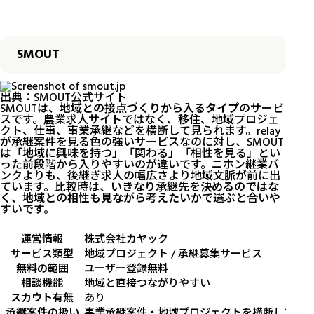
SMOUT
出典：
SMOUT公式サイト
SMOUTは、
地域との接点づくりから入るタイプ
のサービ
スです。農業求人サイトではなく、移住、地域プロジェ
クト、仕事、事業承継などを横断して見られます。relay
が承継案件を見る色の強いサービスなのに対し、SMOUT
は「地域に興味を持つ」「関わる」「相性を見る」とい
った前段階から入りやすいのが違いです。ニホン継業バ
ンクよりも、後継ぎ求人の幅広さより地域文脈が前に出
ています。比較時は、
いきなり承継先を決めるのではな
く、地域との相性も見ながら考えたいか
で選ぶと合いや
すいです。
運営情報
株式会社カヤック
サービス類型
地域プロジェクト / 承継募集サービス
無料の範囲
ユーザー登録無料
相談機能
地域と直接つながりやすい
スカウト有無
あり
承継案件の扱い
事業承継案件・地域プロジェクトを横断して探