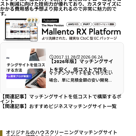
スト削減に向けた技術力が優れており、カスタマイズに
かかる費用感も予想より抑えれる
ので非常に魅力的で
す。
2017.11.28
2026.06.24
【2026年版】マッチングサイ
トを安く、低コストで作る方
マッチングサイトを安く作りたい
法。初期費用を抑える設計と
場合、単に見積金額の安い開発会
注意点
社を探すだけでは、失敗する可能
性があります。 マッチングサイト
【関連記事】
マッチングサイトを低コストで構築するポ
には、会員登録、プロフィール、
イント
【関連記事】
おすすめビジネスマッチングサイト一覧
検索、掲載、問い合わせ、メッセ
ージ、予約、...
オリジナルのハウスクリーニングマッチングサイト