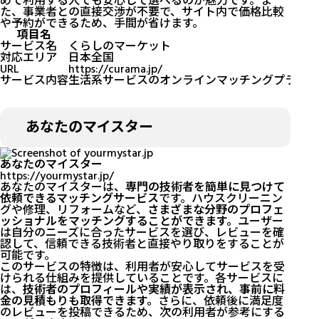
めて利用する人でも安心して選べるのが魅力です。ま
た、事業者との直接交渉が不要で、サイト内で価格比較
や予約ができるため、手間が省けます。
項目名
サービス名
くらしのマーケット
対応エリア
日本全国
URL
https://curama.jp/
サービス内容
生活系サービスのオンラインマッチングプラット
あなたのマイスター
あなたのマイスター
https://yourmystar.jp/
あなたのマイスターは、
専門の技術者を簡単に見つけて
依頼できるマッチングサービス
です。ハウスクリーニン
グや修理、リフォームなど、
さまざまな分野のプロフェ
ッショナルをマッチングすることができます。
ユーザー
は自分のニーズに合ったサービスを選び、レビューを確
認して、信頼できる技術者と直接やり取りをすることが
可能です。
このサービスの特徴は、利用者が安心してサービスを受
けられる仕組みを提供していることです。各サービスに
は、
技術者のプロフィールや実績が表示され、事前に料
金の見積もりも取得できます。
さらに、依頼後に満足度
のレビューを投稿できるため、次の利用者が参考にする