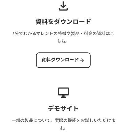
ら？
download
と
ペ
理
イ
保
は？
ー
画
ミ
守・
ス
ジ
面
資料をダウンロード
ン
サ
テ
構
に
グ
ー
ー
成
必
3分でわかるマレントの特徴や製品・料金の資料はこ
と
バ
タ
と
要
ちら。
審
ー・
ス・
画
な
査
決
決
面
機
arrow_forward
フ
資料ダウンロード
済・
済・
数
能
ロ
集
完
の
と
ー
客
了
目
は？
を
費
条
安
運
desktop_windows
解
を
件
営
説
解
の
業
デモサイト
説
設
務・
計
審
一部の製品について、実際の機能をお試しいただけま
方
査・
す。
法
売