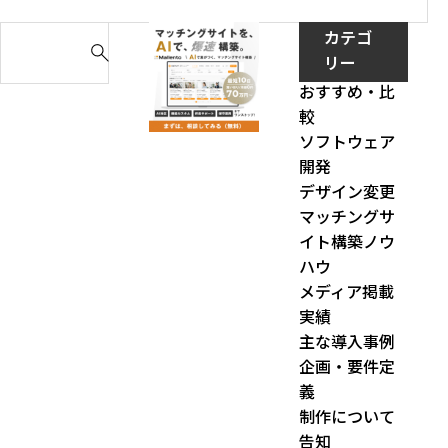
S
カテゴ
e
リー
a
おすすめ・比
r
較
c
ソフトウェア
h
開発
f
デザイン変更
o
マッチングサ
r
イト構築ノウ
:
ハウ
メディア掲載
実績
主な導入事例
企画・要件定
義
制作について
告知