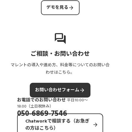
上
arrow_forward
デモを見る
管
理
ま
で
forum
解
説
ご相談・お問い合わせ
マレントの導入や進め方、料金等についてのお問い合
わせはこちら。
arrow_forward
お問い合わせフォーム
お電話でのお問い合わせ
平日10:00〜
18:00（土日祝休み）
050-6869-7546
Chatworkで相談する（お急ぎ
arrow_forward
の方はこちら）