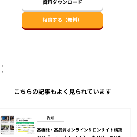
資料ダウンロード
相談する（無料）
投
稿
ナ
ビ
ゲ
ー
こちらの記事もよく見られています
シ
ョ
ン
告知
高機能・​高品質オンラインサロンサイト構築