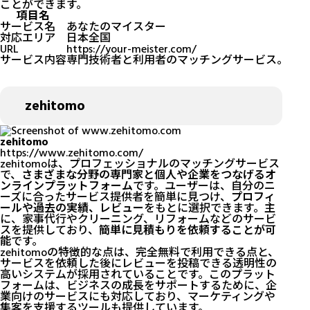
ことができます。
項目名
サービス名
あなたのマイスター
対応エリア
日本全国
URL
https://your-meister.com/
サービス内容
専門技術者と利用者のマッチングサービス。ハウ
zehitomo
zehitomo
https://www.zehitomo.com/
zehitomoは、プロフェッショナルのマッチングサービス
で、
さまざまな分野の専門家と個人や企業をつなげるオ
ンラインプラットフォーム
です。ユーザーは、自分のニ
ーズに合ったサービス提供者を簡単に見つけ、
プロフィ
ールや過去の実績、レビュー
をもとに選択できます。主
に、家事代行やクリーニング、リフォームなどのサービ
スを提供しており、
簡単に見積もりを依頼することが可
能
です。
zehitomoの特徴的な点は、完全無料で利用できる点と、
サービスを依頼した後にレビューを投稿できる透明性の
高いシステムが採用されていることです。このプラット
フォームは、ビジネスの成長をサポートするために、企
業向けのサービスにも対応しており、マーケティングや
集客を支援するツールも提供しています。