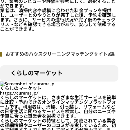
り、業者のレビューや評価を参考にして、選択すること
ができます。
業者は、清掃内容や規模に合わせた
料金プランを提供
し、ユーザーとのやりとりが完了した後、予約を確定
し
ます。さらに、サービスの進行状況や完了後のチェック
リストなども確認できる場合があり、安心して依頼する
ことができます。
おすすめのハウスクリーニングマッチングサイト3選
くらしのマーケット
くらしのマーケット
https://curama.jp/
くらしのマーケットは、
さまざまな生活サービスを簡単
に比較・予約できるオンラインマッチングプラットフォ
ーム
です。利用者は、清掃、引っ越し、リフォームなど
の日常生活に関わるサービスを検索し、自分のニーズや
予算に合った事業者を選択できます。
くらしのマーケットの特徴
として、掲載されている
業者
の詳細情報やユーザーの口コミが充実
しているため、初