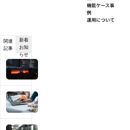
機能ケース事
例
運用について
新着
関連
お知
記事
らせ
マ
ッ
チ
ン
グ
マ
サ
ッ
イ
チ
ト
ン
に
グ
マ