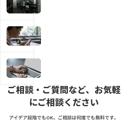
必
サ
ッ
要
イ
チ
な
ト
ン
画
に
グ
マ
面
本
サ
ッ
一
人
イ
チ
覧
確
ト
ン
｜
認・
の
グ
会
マ
e
運
サ
員・
ッ
K
営
イ
掲
チ
Y
費・
ト
載
ン
ご相談・ご質問など、お気軽
C
維
の
者・
グ
は
にご相談ください
持
取
管
サ
必
費
引
理
イ
要？
は
アイデア段階でもOK。ご相談は何度でも無料です。
フ
者
ト
導
い
ロ
別
の
入
く
ー
の
管
タ