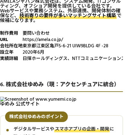
AMELAジャパン株式会社は、システム開発、ITコンサル
ティング、オフショア開発を提供している会社です。
Webサービスや業務システム、外部連携、開発体制の確
保など、
技術寄りの要件が多いマッチングサイト構築
で
候補になります。
制作費用
要問い合わせ
URL
https://amela.co.jp/
会社所在地
東京都江東区亀戸5-6-21 UIW9BLDG 4F -28
設立年
2020年6月
実績詳細
日揮ホールディングス、NTTコミュニケーションズ、
6. 株式会社ゆめみ（現：アクセンチュアに統合）
ゆめみ 公式サイト
株式会社ゆめみのポイント
デジタルサービスや
スマホアプリの企画・開発
に