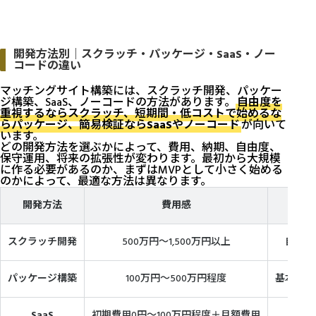
開発方法別｜スクラッチ・パッケージ・SaaS・ノー
コードの違い
マッチングサイト構築には、スクラッチ開発、パッケー
ジ構築、SaaS、ノーコードの方法があります。
自由度を
重視するならスクラッチ、短期間・低コストで始めるな
らパッケージ、簡易検証ならSaaSやノーコード
が向いて
います。
どの開発方法を選ぶかによって、費用、納期、自由度、
保守運用、将来の拡張性が変わります。最初から大規模
に作る必要があるのか、まずはMVPとして小さく始める
のかによって、最適な方法は異なります。
開発方法
費用感
スクラッチ開発
500万円〜1,500万円以上
自由度
パッケージ構築
100万円〜500万円程度
基本機能
SaaS
初期費用0円〜100万円程度＋月額費用
早く