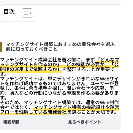
ぐ仕組みを作ることです。 マッチ
目次
ングサイトを立ち上げるには、会
員登録、プロフィール、掲載機
能、検索機能、問...
マッチングサイト構築におすすめの開発会社を選ぶ
前に知っておくべきこと
マッチングサイト構築会社を選ぶ前に、まず
「どんなマ
ッチングサイトを作るのか」「どの機能が必要か」「公
開後の運用まで依頼するか」
を整理することが重要で
す。
マッチングサイトは、単にデザインがきれいなWebサイ
トを作れば成功するものではありません。ユーザーが登
録し、条件に合う相手を探し、問い合わせや応募、予
約、購入などの行動につながる導線を作る必要がありま
す。
そのため、マッチングサイト構築では、通常のWeb制作
会社ではなく、
マッチングサイト特有の機能設計や運営
フローを理解している開発会社
を選ぶことが大切です。
確認項目
見るべきポイント