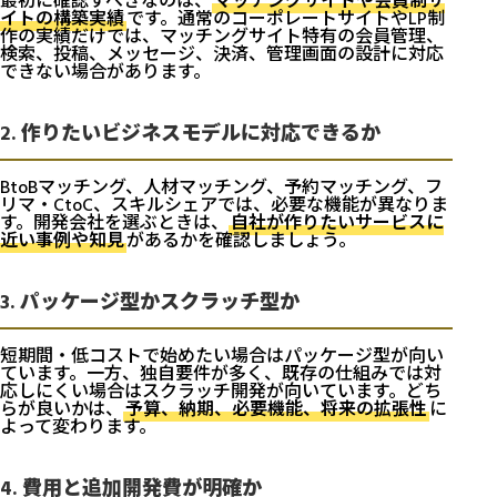
最初に確認すべきなのは、
マッチングサイトや会員制サ
イトの構築実績
です。通常のコーポレートサイトやLP制
作の実績だけでは、マッチングサイト特有の会員管理、
検索、投稿、メッセージ、決済、管理画面の設計に対応
できない場合があります。
2. 作りたいビジネスモデルに対応できるか
BtoBマッチング、人材マッチング、予約マッチング、フ
リマ・CtoC、スキルシェアでは、必要な機能が異なりま
す。開発会社を選ぶときは、
自社が作りたいサービスに
近い事例や知見
があるかを確認しましょう。
3. パッケージ型かスクラッチ型か
短期間・低コストで始めたい場合はパッケージ型が向い
ています。一方、独自要件が多く、既存の仕組みでは対
応しにくい場合はスクラッチ開発が向いています。どち
らが良いかは、
予算、納期、必要機能、将来の拡張性
に
よって変わります。
4. 費用と追加開発費が明確か