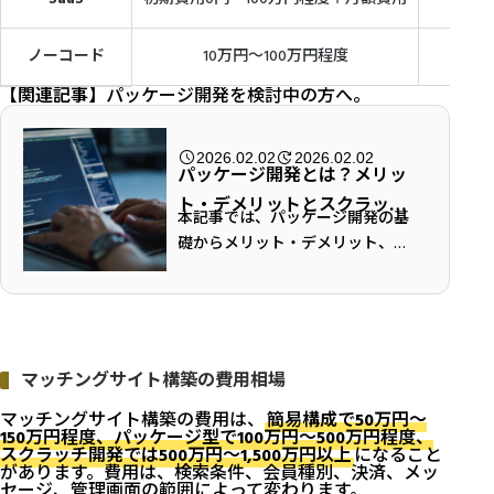
ノーコード
10万円〜100万円程度
【関連記事】
パッケージ開発を検討中の方へ。
2026.02.02
2026.02.02
パッケージ開発とは？メリッ
ト・デメリットとスクラッチ
本記事では、パッケージ開発の基
開発の違い、失敗しない選び
礎からメリット・デメリット、ス
方まで完全解説
クラッチ開発との違い、さらに“選
び方の判断軸”と進め方まで、担当
者が迷わないように整理します。
＜この記事でわかること＞ ・「早
く出したい」...
マッチングサイト構築の費用相場
マッチングサイト構築の費用は、
簡易構成で50万円〜
150万円程度、パッケージ型で100万円〜500万円程度、
スクラッチ開発では500万円〜1,500万円以上
になること
があります。費用は、検索条件、会員種別、決済、メッ
セージ、管理画面の範囲によって変わります。