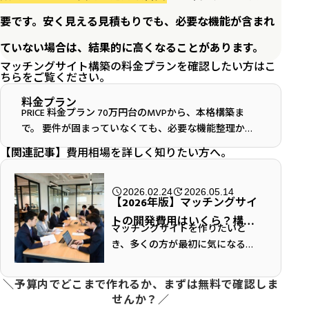
要です。安く見える見積もりでも、必要な機能が含まれ
ていない場合は、結果的に高くなることがあります。
マッチングサイト構築の料金プランを確認したい方はこ
ちらをご覧ください。
料金プラン
PRICE 料金プラン 70万円台のMVPから、本格構築ま
で。 要件が固まっていなくても、必要な機能整理から
ご相談いただけます。 相談する（無料） よく選ばれて
【関連記事】
費用相場を詳しく知りたい方へ。
います パッケージ買い切りプラン 一...
2026.02.24
2026.05.14
【2026年版】マッチングサイ
トの開発費用はいくら？構築
マッチングサイトを作りたいと
方法・機能別の相場を徹底解
き、多くの方が最初に気になるの
説！
が「構築費用はいくらかかるの
か」という点です。マッチングサ
＼予算内でどこまで作れるか、まずは無料で確認しま
イトは、通常のホームページ制作
せんか？／
とは違い、会員登録、検索、問い