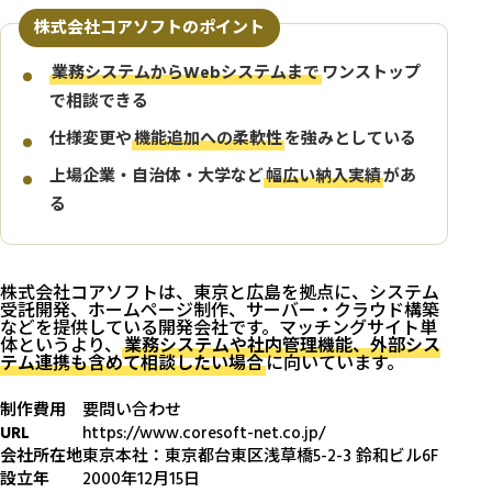
株式会社コアソフトのポイント
業務システムからWebシステムまで
ワンストップ
で相談できる
仕様変更や
機能追加への柔軟性
を強みとしている
上場企業・自治体・大学など
幅広い納入実績
があ
る
株式会社コアソフトは、東京と広島を拠点に、システム
受託開発、ホームページ制作、サーバー・クラウド構築
などを提供している開発会社です。マッチングサイト単
体というより、
業務システムや社内管理機能、外部シス
テム連携も含めて相談したい場合
に向いています。
制作費用
要問い合わせ
URL
https://www.coresoft-net.co.jp/
会社所在地
東京本社：東京都台東区浅草橋5-2-3 鈴和ビル6F
設立年
2000年12月15日