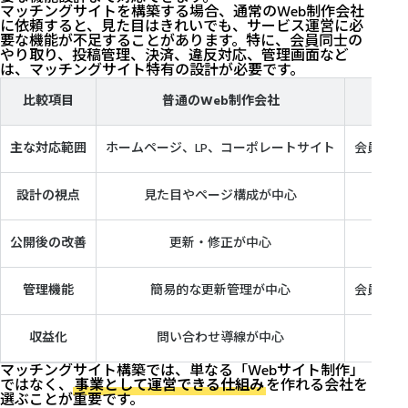
マッチングサイトを構築する場合、通常のWeb制作会社
に依頼すると、見た目はきれいでも、サービス運営に必
要な機能が不足することがあります。特に、会員同士の
やり取り、投稿管理、決済、違反対応、管理画面など
は、マッチングサイト特有の設計が必要です。
比較項目
普通のWeb制作会社
主な対応範囲
ホームページ、LP、コーポレートサイト
会員制サ
設計の視点
見た目やページ構成が中心
ユー
公開後の改善
更新・修正が中心
管理機能
簡易的な更新管理が中心
会員管理
収益化
問い合わせ導線が中心
掲
マッチングサイト構築では、単なる「Webサイト制作」
ではなく、
事業として運営できる仕組み
を作れる会社を
選ぶことが重要です。