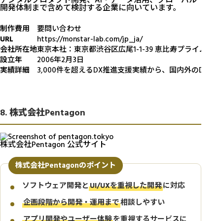
デジタルプロダクト開発、AI・データ活用、グローバル
開発体制まで含めて検討する企業に向いています。
制作費用
要問い合わせ
URL
https://monstar-lab.com/jp_ja/
会社所在地
東京本社：東京都渋谷区広尾1-1-39 恵比寿プライムス
設立年
2006年2月3日
実績詳細
3,000件を超えるDX推進支援実績から、国内外のDX
8. 株式会社Pentagon
株式会社Pentagon 公式サイト
株式会社Pentagonのポイント
ソフトウェア開発と
UI/UXを重視した開発
に対応
企画段階から開発・運用まで
相談しやすい
アプリ開発やユーザー体験
を重視するサービスに