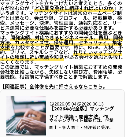
マッチングサイトを立ち上げたいと考えたとき、多くの
方が悩むのが「
どの開発会社に相談すればよいのか
」と
いう点です。マッチングサイトは通常のホームページ制
作とは異なり、会員登録、プロフィール、掲載機能、検
索、メッセージ、決済、管理画面、通報対応など、サー
ビス運営に必要な仕組みを設計する必要があります。
マッチングサイト構築におすすめの開発会社を選ぶとき
は、
開発実績、対応できるビジネスモデル、費用、開発
方法、カスタマイズ性、保守運用、セキュリティ、集客
支援
を比較することが重要です。特に、BtoB、人材、予
約、フリマ、スキルシェアなど、
作りたいマッチングサ
イトの種類に近い実績や知見
がある会社を選ぶと失敗し
にくくなります。
この記事では、マッチングサイト構築におすすめの開発
会社を比較しながら、失敗しない選び方、費用相場、必
要機能、相談前に準備すべきことまで解説します。
【関連記事】
全体像を先に押さえるならこちら。
2026.05.04
2026.06.13
【2026年完全版】マッチング
サイト構築・開発方法。作り
マッチングサイト構築とは、企業
方・費用相場・必要機能まで
同士・個人同士・発注者と受注者
徹底解説
など、需要と供給をWeb上でつな