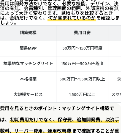
費用は開発方法だけでなく、必要な機能、デザイン、決
済の有無、会員種別、管理画面の範囲、外部連携の有無
によって大きく変わります。見積もりを比較するとき
は、金額だけでなく、
何が含まれているのか
を確認しま
しょう。
構築規模
費用目安
簡易MVP
50万円〜150万円程度
会
標準的なマッチングサイト
150万円〜500万円程度
メ
本格構築
500万円〜1,500万円以上
決済、
大規模サービス
1,500万円以上
スマホアプ
費用を見るときのポイント：
マッチングサイト構築で
は、
初期費用だけでなく、保守費、追加開発費、決済手
数料、サーバー費用、運用改善費
まで確認することが重