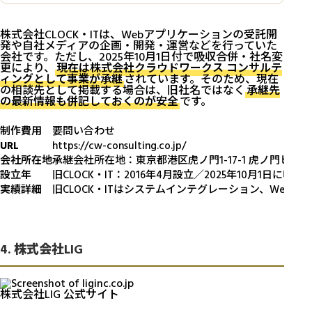
株式会社CLOCK・ITは、Webアプリケーションの受託開
発や自社メディアの企画・開発・運営などを行っていた
会社です。ただし、2025年10月1日付で吸収合併・社名変
更により、
現在は株式会社クラウドワークス コンサルテ
ィングとして事業が承継
されています。そのため、現在
の相談先として掲載する場合は、旧社名ではなく
承継先
の最新情報も併記しておくのが安全
です。
制作費用
要問い合わせ
URL
https://cw-consulting.co.jp/
会社所在地
承継会社所在地：東京都港区虎ノ門1-17-1 虎ノ門ヒル
設立年
旧CLOCK・IT：2016年4月設立／2025年10月1日に吸
実績詳細
旧CLOCK・ITはシステムインテグレーション、We
4. 株式会社LIG
株式会社LIG 公式サイト