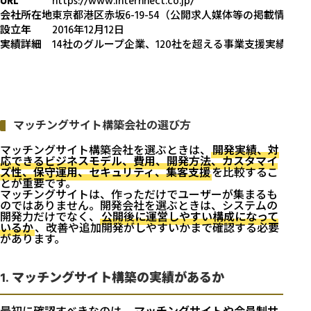
URL
https://www.internnect.co.jp/
会社所在地
東京都港区赤坂6-19-54（公開求人媒体等の掲載情報）
設立年
2016年12月12日
実績詳細
14社のグループ企業、120社を超える事業支援実績を掲
マッチングサイト構築会社の選び方
マッチングサイト構築会社を選ぶときは、
開発実績、対
応できるビジネスモデル、費用、開発方法、カスタマイ
ズ性、保守運用、セキュリティ、集客支援
を比較するこ
とが重要です。
マッチングサイトは、作っただけでユーザーが集まるも
のではありません。開発会社を選ぶときは、システムの
開発力だけでなく、
公開後に運営しやすい構成になって
いるか
、改善や追加開発がしやすいかまで確認する必要
があります。
1. マッチングサイト構築の実績があるか