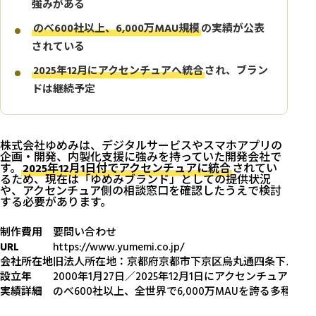
強みがある
のべ600社以上、6,000万MAU規模
の実績が公表
されている
2025年12月にアクセンチュアへ統合
され、ブラン
ドは継続予定
株式会社ゆめみは、デジタルサービスやスマホアプリの
企画・開発、内製化支援に強みを持っていた開発会社で
す。
2025年12月1日付でアクセンチュアに統合
されてい
るため、現在は「ゆめみブランド」としての提供状況
や、アクセンチュア側の相談窓口を確認したうえで検討
する必要があります。
制作費用
要問い合わせ
URL
https://www.yumemi.co.jp/
会社所在地
旧法人所在地：京都府京都市下京区烏丸通四条下ル水銀屋町
設立年
2000年1月27日／2025年12月1日にアクセンチュアへ統
実績詳細
のべ600社以上、全世界で6,000万MAUを誇る多種