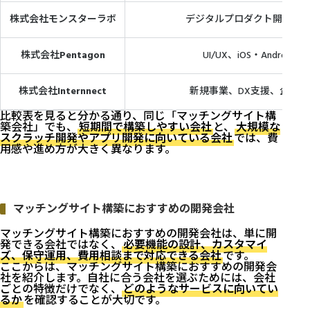
株式会社モンスターラボ
デジタルプロダクト開発、DX
株式会社Pentagon
UI/UX、iOS・Androi
株式会社Internnect
新規事業、DX支援、企画
比較表を見ると分かる通り、同じ「マッチングサイト構
築会社」でも、
短期間で構築しやすい会社
と、
大規模な
スクラッチ開発やアプリ開発に向いている会社
では、費
用感や進め方が大きく異なります。
マッチングサイト構築におすすめの開発会社
マッチングサイト構築におすすめの開発会社は、単に開
発できる会社ではなく、
必要機能の設計、カスタマイ
ズ、保守運用、費用相談まで対応できる会社
です。
ここからは、マッチングサイト構築におすすめの開発会
社を紹介します。自社に合う会社を選ぶためには、会社
ごとの特徴だけでなく、
どのようなサービスに向いてい
るか
を確認することが大切です。