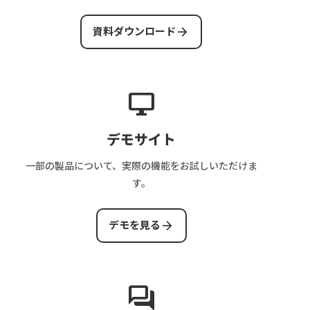
ー・
ス・
画
な
査
決
決
面
機
arrow_forward
フ
資料ダウンロード
済・
済・
数
能
ロ
集
完
の
と
ー
客
了
目
は？
を
費
条
安
運
desktop_windows
解
を
件
営
説
解
の
業
デモサイト
説
設
務・
計
審
一部の製品について、実際の機能をお試しいただけま
方
査・
す。
法
売
上
arrow_forward
デモを見る
管
理
ま
で
forum
解