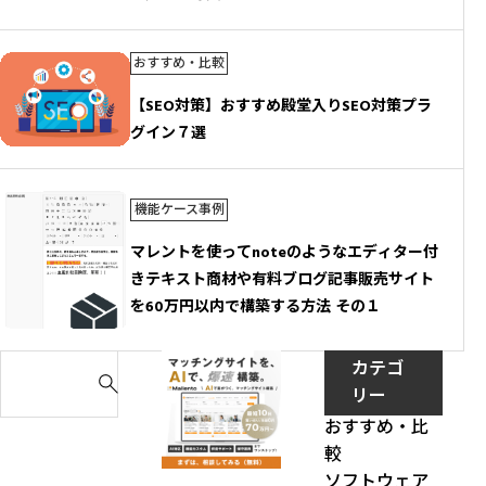
おすすめ・比較
【SEO対策】おすすめ殿堂入りSEO対策プラ
グイン７選
機能ケース事例
マレントを使ってnoteのようなエディター付
きテキスト商材や有料ブログ記事販売サイト
を60万円以内で構築する方法 その１
S
カテゴ
e
リー
a
おすすめ・比
r
較
c
ソフトウェア