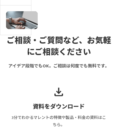
イ
チ
覧
確
ト
ン
｜
認・
の
グ
会
マ
e
運
サ
員・
ッ
K
営
イ
掲
チ
Y
費・
ト
載
ン
ご相談・ご質問など、お気軽
C
維
の
者・
グ
は
にご相談ください
持
取
管
サ
必
費
引
理
イ
要？
は
アイデア段階でもOK。ご相談は何度でも無料です。
フ
者
ト
導
い
ロ
別
の
入
く
ー
の
管
タ
ら？
download
と
ペ
理
イ
保
は？
ー
画
ミ
守・
ス
ジ
面
資料をダウンロード
ン
サ
テ
構
に
グ
ー
ー
成
必
3分でわかるマレントの特徴や製品・料金の資料はこ
と
バ
タ
と
要
ちら。
審