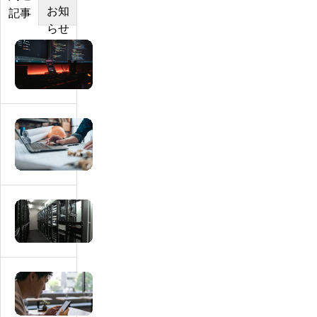
お知
記事
らせ
マ
ッ
チ
ン
グ
マ
サ
ッ
イ
チ
ト
ン
に
グ
マ
必
サ
ッ
要
イ
チ
な
ト
ン
画
に
グ
マ
面
本
サ
ッ
一
人