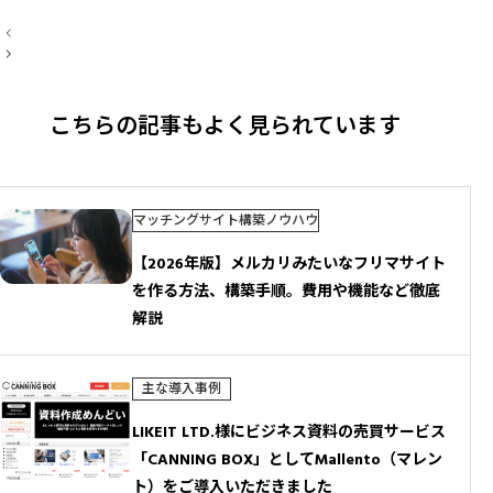
投
稿
ナ
ビ
ゲ
ー
こちらの記事もよく見られています
シ
ョ
ン
マッチングサイト構築ノウハウ
【2026年版】メルカリみたいなフリマサイト
を作る方法、構築手順。費用や機能など徹底
解説
主な導入事例
LIKEIT LTD.様にビジネス資料の売買サービス​
「CANNING BOX」としてMallento（マレン
ト）をご導入いただきました