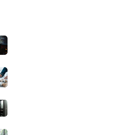
マ
ッ
チ
ン
グ
マ
サ
ッ
イ
チ
ト
ン
に
グ
マ
必
サ
ッ
要
イ
チ
な
ト
ン
画
マ
に
グ