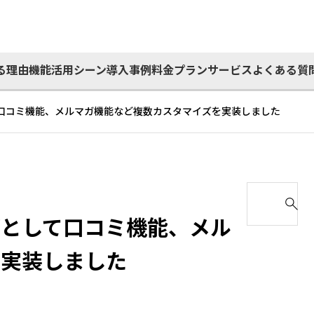
る理由
機能
活用シーン
導入事例
料金プラン
サービス
よくある質
口コミ機能、メルマガ機能など複数カスタマイズを実装しました
S
e
ズとして口コミ機能、メル
a
r
を実装しました
c
h
f
o