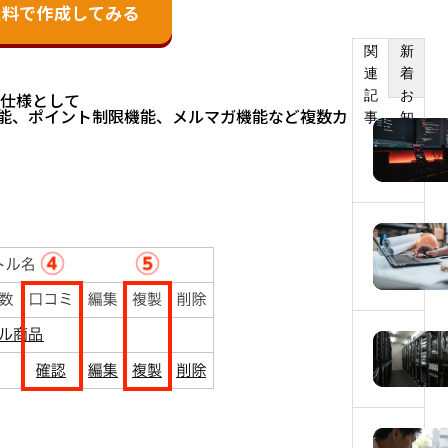
無料で作成してみる
関
新
連
着
記
お
仕様として
機能、ポイント制限機能、メルマガ機能など複数カ
事
知
ら
せ