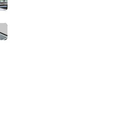
面
ッ
本
サ
一
チ
人
イ
覧
ン
確
ト
｜
マ
グ
認・
の
会
ッ
サ
e
運
員・
チ
イ
K
営
掲
ン
ト
Y
費・
載
グ
の
C
維
者・
サ
取
は
持
管
イ
引
必
費
理
ト
フ
要？
は
者
の
ロ
導
い
別
管
ー
入
く
の
理
と
タ
ら？
ペ
画
は？
イ
保
ー
面
ス
ミ
守・
ジ
に
テ
ン
サ
構
必
ー
グ
ー