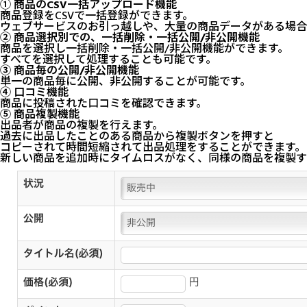
① 商品のCSV一括アップロード機能
商品登録をCSVで一括登録ができます。
ウェブサービスのお引っ越しや、大量の商品データがある場合
② 商品選択別での、一括削除・一括公開/非公開機能
商品を選択し一括削除・一括公開/非公開機能ができます。
すべてを選択して処理することも可能です。
③ 商品毎の公開/非公開機能
単一の商品毎に公開、非公開することが可能です。
④ 口コミ機能
商品に投稿された口コミを確認できます。
⑤ 商品複製機能
出品者が商品の複製を行えます。
過去に出品したことのある商品から複製ボタンを押すと
コピーされて時間短縮されて出品処理をすることができます。
新しい商品を追加時にタイムロスがなく、同様の商品を複製す