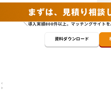
＼導入実績800件以上。マッチングサイトを
資料ダウンロード
投
稿
ナ
ビ
ゲ
ー
シ
ョ