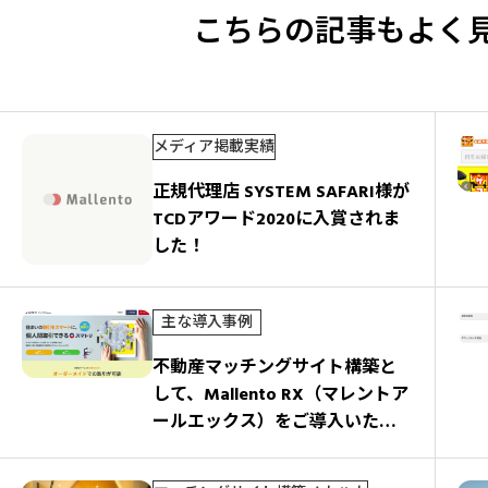
ン
こちらの記事もよく
メディア掲載実績
正規代理店 SYSTEM SAFARI様が
TCDアワード2020に入賞されま
した！
主な導入事例
不動産マッチングサイト構築と
して、Mallento RX（マレントア
ールエックス）をご導入いただ
きました。