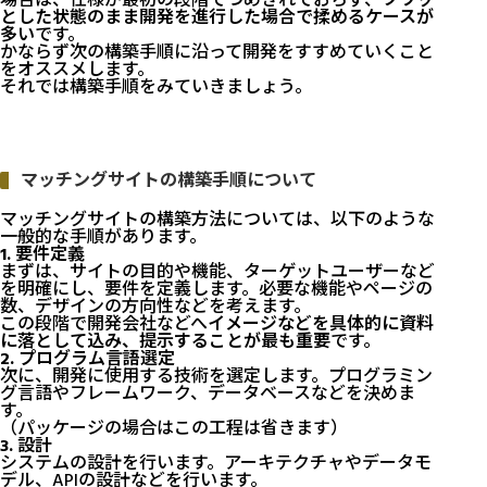
場合は、仕様が最初の段階でつめきれておらず、
フワッ
とした状態のまま開発を進行した場合で揉めるケースが
多い
です。
かならず次の構築手順に沿って開発をすすめていくこと
をオススメします。
それでは構築手順をみていきましょう。
マッチングサイトの構築手順について
マッチングサイトの構築方法については、以下のような
一般的な手順があります。
1. 要件定義
まずは、サイトの目的や機能、ターゲットユーザーなど
を明確にし、要件を定義します。必要な機能やページの
数、デザインの方向性などを考えます。
この段階で開発会社などへ
イメージなどを具体的に資料
に落として込み、提示することが最も重要
です。
2. プログラム言語選定
次に、開発に使用する技術を選定します。プログラミン
グ言語やフレームワーク、データベースなどを決めま
す。
（パッケージの場合はこの工程は省きます）
3. 設計
システムの設計を行います。アーキテクチャやデータモ
デル、APIの設計などを行います。