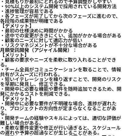
・見積もりが最初にとれるので予算調整がしやすい
・90%以上のシステム開発で採用されている開発方法
・進捗管理が容易である
・各フェーズが完了してから次のフェーズに進むので、
各段階の成果物が明確である
【デメリット】
・最初の仕様決めに時間がかかる
・途中での変更がききにくい、追加がかかる場合がある
・顧客のニーズに対して適応力が低い
・リスクマネジメントが不十分な場合がある
月額受託開発（アジャイル開発）
：
【メリット】
・顧客の要求やニーズを柔軟に取り入れることができ
る。
・チーム全員がコミュニケーションを取ることで、情報
共有がスムーズに行われる。
・短いイテレーションを繰り返すことで、開発のリスク
を早期に発見し、修正できる。
・開発中に必要な機能や要件を随時追加できるため、開
発にかかるコストを削減できる。
【デメリット】
・開発中に必要な要件が不明確な場合、進捗が遅れた
り、プロジェクトの方向性が定まらなくなることがあ
る。
・開発チームの経験やスキルによっては、適切な評価が
難しい場合がある。
・柔軟な要件変更や修正が行い過ぎると、スケジュール
の遅れや予算の超過などが生じることがある。