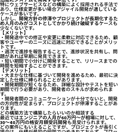
迅速にシステムを開発する手法
です。
特にウェブサービスなどの構築によく採用される手法で
あり、仕様変更が多い場合アジャイル開発が適している
ケースが多いです。
しかし、
開発方針の停滞やプロジェクトが長期化するた
め人月のみがコストとしてかかり続け破綻する
ケースも
少なくないです。
【メリット】
・開発途中での修正や変更に柔軟に対応できるため、顧
客やユーザーのニーズに迅速に対応できることがメリッ
トです。
・週次で進捗を報告することで、進捗状況を共有し、問
題があれば早期に発見できます。
・短い期間で小分けに開発することで、リリースまでの
時間を短縮することができます。
【デメリット】
・大まかな仕様に基づいて開発を進めるため、最初に決
定した仕様に縛られることがあります。
・開発期間が短くなるため、詳細な設計やテストを短い
期間で行う必要があり、開発者のスキルが求められま
す。
・開発者間のコミュニケーションが十分でないと、開発
の方向性が定まらず、プロジェクトが停滞することがあ
ります。
どの構築方法で構築したらいいのか相談する
最近では
エンジニアの人月が60万円〜が相場
に対して、
30〜40万円の格安月額受託開発
も見受けられます。
どの案件にもいえることですが、プロジェクトが長引く