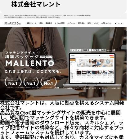
株式会社マレント
株式会社マレントは、大阪に拠点を構えるシステム開発
会社です。
高品質なCtoC型マッチングサイトの販売
を中心に展開
し、
短期間で
マッチングサイトを構築できます。
動画や電子書籍のダウンロード販売、スキルシェア、ラ
イブ配信サイトの構築など、様々な商材に対応する
プラ
ットフォームシステムを提供
しています。
また、
受託開発にも対応
しており、
カスタマイズにも柔