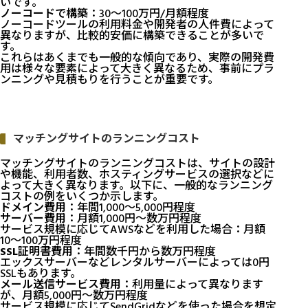
いです。
ノーコードで構築
：30〜100万円/月額程度
ノーコードツールの利用料金や開発者の人件費によって
異なりますが、比較的安価に構築できることが多いで
す。
これらはあくまでも一般的な傾向であり、実際の開発費
用は様々な要素によって大きく異なるため、事前にプラ
ンニングや見積もりを行うことが重要です。
マッチングサイトのランニングコスト
マッチングサイトのランニングコストは、サイトの設計
や機能、利用者数、ホスティングサービスの選択などに
よって大きく異なります。以下に、一般的なランニング
コストの例をいくつか示します。
ドメイン費用
：年間1,000〜5,000円程度
サーバー費用
：月額1,000円〜数万円程度
サービス規模に応じてAWSなどを利用した場合：月額
10〜100万円程度
SSL証明書費用
：年間数千円から数万円程度
エックスサーバーなどレンタルサーバーによっては0円
SSLもあります。
メール送信サービス費用
：利用量によって異なります
が、月額5,000円〜数万円程度
サービス規模に応じてSendGridなどを使った場合を想定