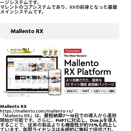
ージシステムです。
マレントのコアシステムであり、RXの前身となった基盤
メインシステムです。
Mallento RX
Mallento RX
https://mallento.com/mallento-rx/
「Mallento RX」は、
最短納期7〜10日での導入
から運用
開始が可能です。さらに、
PHP7に対応し、Due.jsを導入
することで、従来の製品よりも
機能性が約75%も向上
し
ています。
年間ライセンスは永続的に無料
で提供され、