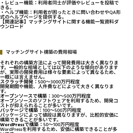
・レビュー機能：利用者同士が評価やレビューを投稿で
きる。
・ヘルプ機能：利用者が困ったときに問い合わせやQA形
式のヘルプページを提供する。
【関連記事】
マッチングサイトに関する機能一覧資料ダ
ウンロード
マッチングサイト構築の費用相場
それぞれの構築方法によって開発費用は大きく異なりま
す。一般的な相場としては以下のような傾向があります
が、実際の開発費用は様々な要素によって異なるため、
一概には言えません。
スクラッチ開発
：500〜3000万円程度
開発期間や機能、人件費などによって大きく異なりま
す。
オープンソースで構築
：300〜500万円程度
オープンソースのソフトウェアを利用するため、開発コ
ストが抑えられることが多いです。
パッケージで構築
：100〜500万円程度
パッケージによって値段は異なりますが、比較的安価に
構築できることが多いです。
WordPressで構築
：50〜100万円程度
WordPressを利用するため、安価に構築できることが多