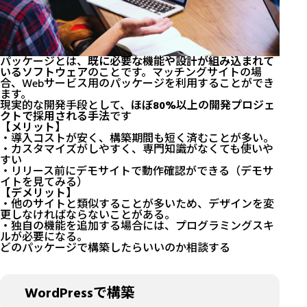
パッケージとは、
既に必要な機能や設計が組み込まれて
いるソフトウェア
のことです。マッチングサイトの場
合、Webサービス用のパッケージを利用することができ
ます。
現実的な開発手段として、
ほぼ80%以上の開発プロジェ
クトで採用される手法
です
【メリット】
・導入コストが安く、構築期間も短く済むことが多い。
・カスタマイズがしやすく、専門知識がなくても使いや
すい
・リリース前にデモサイトで動作確認ができる（
デモサ
イト
を見てみる）
【デメリット】
・他のサイトと類似することが多いため、デザインを変
更しなければならないことがある。
・独自の機能を追加する場合には、プログラミングスキ
ルが必要になる。
どのパッケージで構築したらいいのか相談する
WordPressで構築