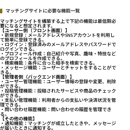
マッチングサイトに必要な機能一覧
マッチングサイトを構築する上で下記の機能は最低限必
要になると想定されます。
【ユーザー側（フロント画面）】
・新規登録：メールアドレスやSNSアカウントを利用し
て簡単に登録できる。
・ログイン：登録済みのメールアドレスやパスワードで
ログインできる。
・プロフィール作成：自己紹介や写真、趣味・特技など
のプロフィールを作成できる。
・検索機能：条件に合った相手を検索できる。
・メッセージ機能：ユーザーとチャットをすることがで
きる。
【管理者側（バックエンド画面）】
・ユーザー管理機能：ユーザー情報の登録や変更、削除
ができる。
・投稿管理機能：投稿されたサービスや商品のチェック
ができる。
・支払い管理機能：利用者からの支払いや決済状況を管
理できる。
・問い合わせ履歴機能：問い合わせの履歴を管理でき
る。
【その他の機能】
・通知機能：マッチングが成立したときや、メッセージ
が届いたときに通知する。