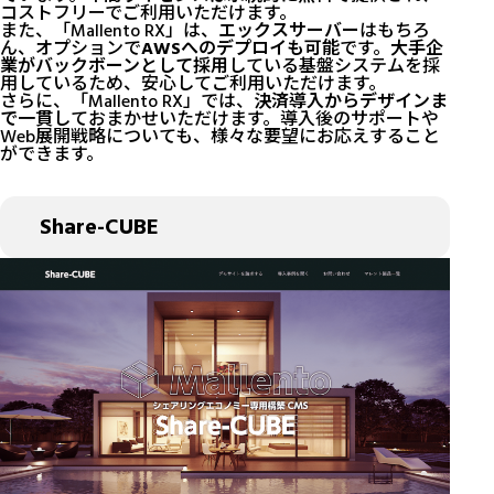
コストフリーでご利用いただけます。
また、「Mallento RX」は、
エックスサーバー
はもちろ
ん、オプションで
AWSへのデプロイも可能
です。
大手企
業がバックボーンとして採用
している基盤システムを採
用しているため、安心してご利用いただけます。
さらに、「Mallento RX」では、
決済導入からデザインま
で一貫
しておまかせいただけます。導入後のサポートや
Web展開戦略についても、様々な要望にお応えすること
ができます。
Share-CUBE