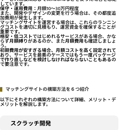
しています。
保守・運用費用
：月額10〜30万円程度
また、開発やデザインの変更を行う場合は、その都度追
加費用が発生します。
マッチングサイトを運営する場合は、これらのランニン
グコストを適切に見積もり、運営資金を確保することが
重要です。
格安・低コスト
ではじめれるサービスがある場合、かな
らず
月額縛り
があるのか、また
月額費用
も確認しましょ
う。
初期費用が安すぎる場合、月額コストを高く設定されて
おり
、サービスを最悪のケースでは
もう一度パッケージ
で作り直しなどを検討しなければならないこともある
の
で要注意です。
マッチングサイトの構築方法を６つ紹介
以下にそれぞれの構築方法について詳細、メリット・デ
メリットを解説します。
スクラッチ開発