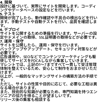
4. 開発
設計に基づいて、実際にサイトを開発します。コーディ
ングやデータベースの設定などを行います。
5. テスト
開発が完了したら、動作確認や不具合の検出などを行い
ます。手動テストや自動テストを行い、品質を確認しま
す。
6. デプロイ
サイトを公開するための準備を行います。サーバーの設
定やドメインの取得、SSL証明書の取得などが必要です。
7. 運用・保守
サイトを公開したら、運用・保守を行います。
バックアップやアップデート、セキュリティ対策などが
必要です。
広告運用や、SEOなどでコンテンツマーケティングも駆
使してサービスをPDCAしながら集客していきます。
マレントでは、上記の1〜7まですべて一貫して受注管理
体制を整えているため、安心して制作をおまかせいただ
けます。
以上が、一般的なマッチングサイトの構築方法の手順で
す。
ただし、サイトの性質や目的に応じて、必要な工程は異
なる場合があります。
また、技術的な知識が必要なため、専門知識を持つエン
ジニアの協力を得ることが望ましいです。
リリース後の集客も相談する