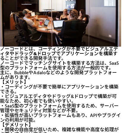
ノーコードとは、
コーディングが不要でビジュアルエデ
ィタやドラッグ&ドロップでアプリケーションを構築
す
ることができる開発手法です。
ノーコードでマッチングサイトを構築する方法は、SaaS
型のプラットフォームを使用する方法が一般的です。
主に、BubbleやAdaloなどのような開発プラットフォー
ムがあります。
【メリット】
・コーディングが不要で簡単にアプリケーションを構築
できる。
・ビジュアルエディタやドラッグ&ドロップで構築が可
能なため、初心者でも使いやすい。
・SaaS型のプラットフォームを使用するため、サーバー
管理やセキュリティ対策などが不要。
・拡張性が高いプラットフォームもあり、APIやプラグイ
ンの利用が可能。
【デメリット】
・開発の自由度が低いため、複雑な機能や高度な処理が