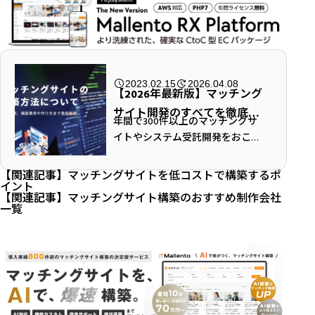
2023.02.15
2026.04.08
【2026年最新版】マッチング
サイト開発のすべてを徹底解
年間で300件以上のマッチングサ
説！構築方法・費用・収益モ
イトやシステム受託開発をおこな
デル！
っているマレントのチーフ吉田で
す。 「初心者だけどマッチングサ
【関連記事】
マッチングサイトを低コストで構築するポ
イトをどうやって構築したらいい
イント
【関連記事】
マッチングサイト構築のおすすめ制作会社
の？」「システム構築費用の相場
一覧
は？」「Wordpr...