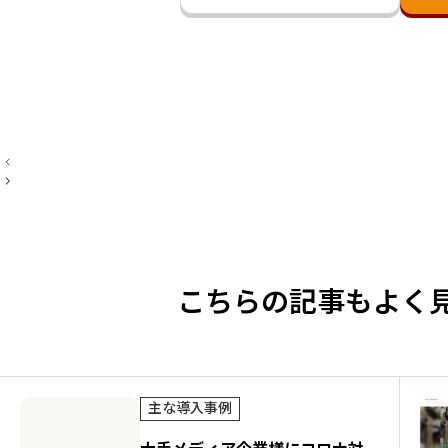
投
稿
ナ
ビ
ゲ
ー
シ
ョ
ン
こちらの記事もよく
主な導入事例