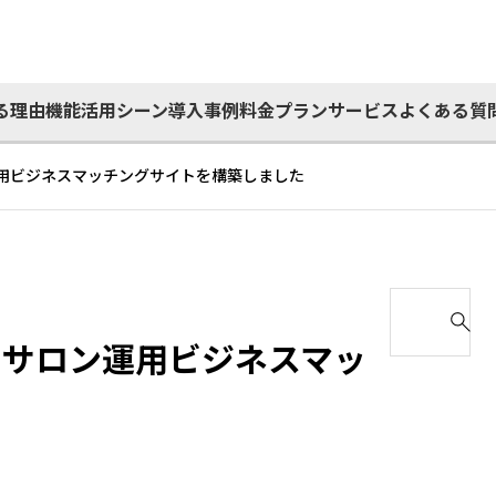
る理由
機能
活用シーン
導入事例
料金プラン
サービス
よくある質
用ビジネスマッチングサイトを構築しました
S
e
、サロン運用ビジネスマッ
a
r
c
h
f
o