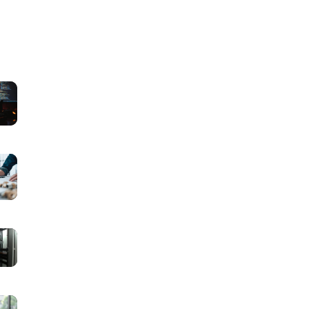
マ
ッ
チ
ン
グ
マ
サ
ッ
イ
チ
ト
ン
に
グ
マ
必
サ
ッ
要
イ
チ
な
ト
ン
画
マ
に
グ