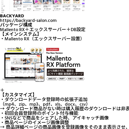
BACKYARD
https://backyard-salon.com
パッケージ構成
Mallento RX
＋
エックスサーバー
＋DB設定
【メインシステム】
・
Mallento RX
（
エックスサーバー
設置）
＋
【カスタマイズ】
・ダウンロードデータ登録時の拡張子追加
（mp4、zip、mp3、pdf、xls、docx、csv）
→ ダウンロード商品がない時は購入履歴のダウンロードは非
・初回会員登録時のポイント付与機能
・SNSなどで商品をシェアした時、アイキャッチ画像
・商品ページのイメージ画像調整
→ 商品詳細ページの商品画像を登録画像をそのまま表示させ