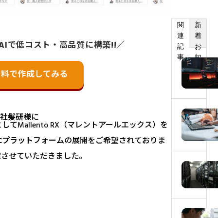
関
新
連
着
AIで低コスト・高品質に構築!!／
記
お
事
知
ら
無料で作成してみる
せ
社髪研様
に
Mallento RX（マレントアールエックス）を
ECプラットフォーム
の展開をご希望されておりま
案させていただきました。