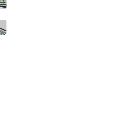
面
ッ
本
サ
一
チ
人
イ
覧
ン
確
ト
｜
マ
グ
認・
の
会
ッ
サ
e
運
員・
チ
イ
K
営
掲
ン
ト
Y
費・
載
グ
の
C
維
者・
サ
取
は
持
管
イ
引
必
費
理
ト
フ
要？
は
者
の
ロ
導
い
別
管
ー
入
く
の
理
と
タ
ら？
ペ
画
は？
イ
保
ー
面
ス
ミ
守・
ジ
に
テ
ン
サ
構
必
ー
グ
ー