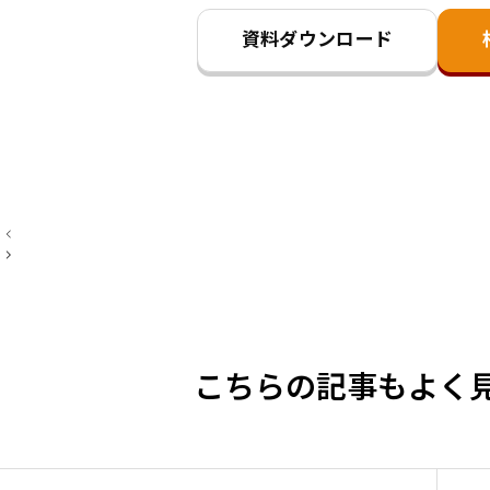
資料ダウンロード
投
稿
ナ
ビ
ゲ
ー
シ
ョ
ン
こちらの記事もよく