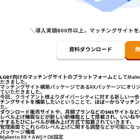
＼導入実績800件以上。マッチングサイトを
資料ダウンロード
LGBT向けのマッチングサイトのプラットフォーム
としてMal
だきました。
マッチングサイト構築パッケージである
RXパッケージ
にオリ
ていただきました。
今回、クライアント様よりダイバーシティに対する新しい一歩
チングサイトを構築したい
ということで、
ほぼ一からマッチン
た。
ダウンロード販売サイトや、月額プランなどのSNSサイトなど
レベル上げ機能などが新しい新機能として搭載され、いいねや
チするたびにレベルが積み上げ方式で加算
されていきます。
管理画面でこれらのレベル上げに関する調整などが可能になっ
パッケージ構成
Mallento RX
＋AWS＋DB設定