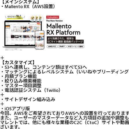
【メインシステム】
・
Mallento RX
（AWS設置）
＋
【カスタマイズ】
・
S3
へ連携し、コンテンツ類はすべてS3へ
・マッチングによるレベルシステム（いいねやブリーディング
・月額プラン機能
・絞り込み検索機能
・マスター項目調整
・電話認証システム（Twilio）
＋
・サイトデザイン組み込み
＋
・iOSアプリ版
今回、AWSをご希望されておりAWSへの設置を行っておりま
また、ユーザーのマスターデータなど入力項目の追加や調整も
マレントでは、他にも様々な業種のC2C（CtoC）サイトや
ざいます。