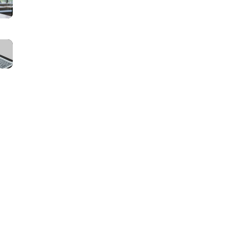
面
ッ
本
サ
一
チ
人
イ
覧
ン
確
ト
｜
マ
グ
認・
の
会
ッ
サ
e
運
員・
チ
イ
K
営
掲
ン
ト
Y
費・
載
グ
の
C
維
者・
サ
取
は
持
管
イ
引
必
費
理
ト
フ
要？
は
者
の
ロ
導
い
別
管
ー
入
く
の
理
と
タ
ら？
ペ
画
は？
イ
保
ー
面
ス
ミ
守・
ジ
に
テ
ン
サ
構
必
ー
グ
ー