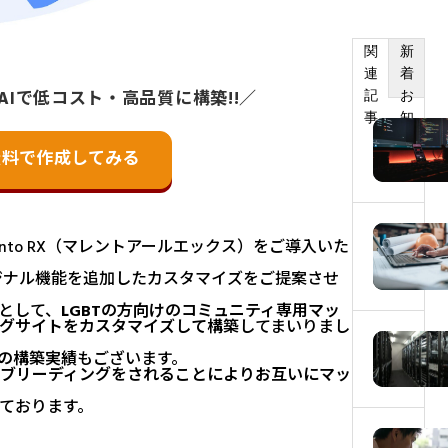
関
新
連
着
AIで低コスト・高品質に構築!!／
記
お
事
知
ら
無料で作成してみる
せ
lento RX（マレントアールエックス）をご導入いた
ジナル機能を追加したカスタマイズをご提案させ
として、
LGBTの方向けのコミュニティ専用マッ
グサイトをカスタマイズして構築
してまいりまし
の構築実績
もございます。
ブリーディングをされることによりお互いにマッ
ております。