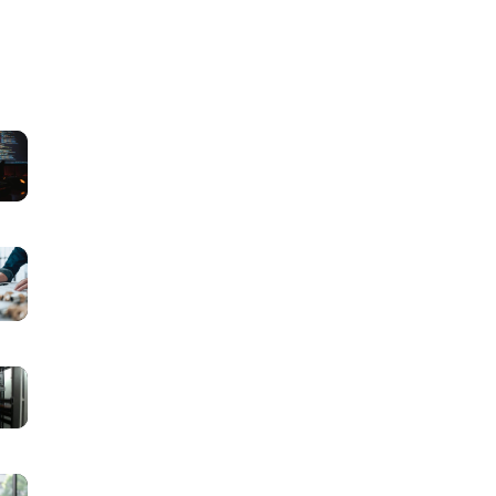
マ
ッ
チ
ン
グ
マ
サ
ッ
イ
チ
ト
ン
に
グ
マ
必
サ
ッ
要
イ
チ
な
ト
ン
画
マ
に
グ