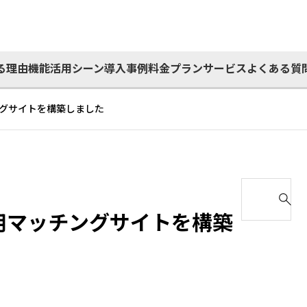
る理由
機能
活用シーン
導入事例
料金プラン
サービス
よくある質
ングサイトを構築しました
S
e
専用マッチングサイトを構築
a
r
c
h
f
o