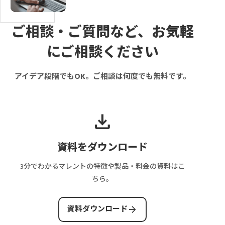
サ
員・
ッ
K
営
イ
掲
チ
Y
費・
ト
載
ン
ご相談・ご質問など、お気軽
C
維
の
者・
グ
は
にご相談ください
持
取
管
サ
必
費
引
理
イ
要？
は
アイデア段階でもOK。ご相談は何度でも無料です。
フ
者
ト
導
い
ロ
別
の
入
く
ー
の
管
タ
ら？
download
と
ペ
理
イ
保
は？
ー
画
ミ
守・
ス
ジ
面
資料をダウンロード
ン
サ
テ
構
に
グ
ー
ー
成
必
3分でわかるマレントの特徴や製品・料金の資料はこ
と
バ
タ
と
要
ちら。
審
ー・
ス・
画
な
査
決
決
面
機
arrow_forward
フ
資料ダウンロード
済・
済・
数
能
ロ