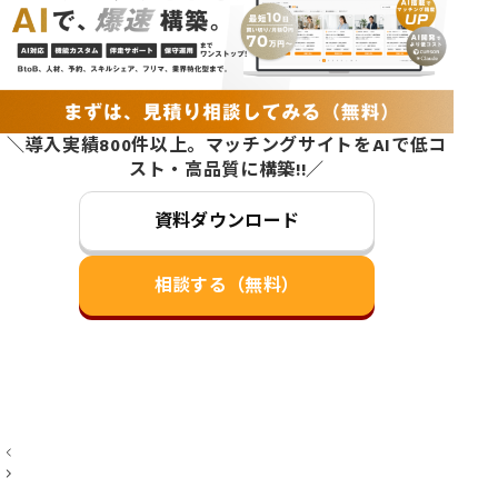
＼導入実績800件以上。マッチングサイトをAIで低コ
スト・高品質に構築!!／
資料ダウンロード
相談する（無料）
投
稿
ナ