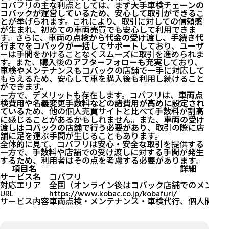
コバフリの主な利点としては、まず
大手車検チェーンの
コバックが運営しているため、安心して取引ができる
こ
とが挙げられます。これにより、取引に対しての信頼感
が生まれ、初めての車両売買でも安心して利用できま
す。さらに、車両の
点検から代金の受け渡し、手続き代
行までをコバックが一括してサポート
しており、ユーザ
ーは手間をかけることなくスムーズに取引を進められま
す。また、購入後の
アフターフォローも充実
しており、
車検やメンテナンスもコバックの店舗で一手に対応して
もらえるため、安心して車を購入後も利用し続けること
ができます。
一方で、デメリットも存在します。コバフリは、
車両点
検費用や名義変更手数料などの諸費用が高めに設定され
ている
ため、他の個人売買サイトと比べて手数料が割高
に感じることがあるかもしれません。また、
車両の受け
渡しはコバックの店舗で行う必要があり
、取引の際に店
舗に足を運ぶ手間が生じることもあります。
全体的に見て、コバフリは
安心・安全な取引
を提供する
一方で、手数料や店舗での受け渡しに対する手間が発生
するため、利用者はその点を考慮する必要があります。
項目名
詳細
サービス名
コバフリ
対応エリア
全国（オンライン後はコバック店舗でのメンテナ
URL
https://www.kobac.co.jp/kobafuri/
サービス内容
車両点検・メンテナンス・車検代行、個人間での