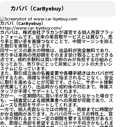
カババ（CarByebuy）
カババ（CarByebuy）
https://www.car-byebuy.com/
カババ
は、
株式会社アラカン
が運営する個人売買プラッ
トフォームです。従来の車買取サービスとは異なり、
売
り手と買い手を直接つなぐ
ことで、中間マージンを抑え
た取引を実現しています。
同サービスの最大の特徴は、
出品料が完全無料
であり、
売り手は車両の売却額をそのまま受け取ることができる
点です。成約手数料は買い手側のみが負担する仕組みと
なっており、売り手にとって非常にメリットの大きいシ
ステムになっています。
また、取引成立後の
名義変更や各種手続きはカババが代
行
するため、煩雑な手続きに悩まされることなく、安全
に取引を進めることが可能です。さらに、
サポート体制
が充実
しており、出品時から成約後の対応まで、専属ス
タッフが手厚くサポートしてくれます。
万が一、一定期間内に買い手が見つからなかった場合で
も、
一括査定による提携業者への売却が可能
であり、ス
ムーズな売却をサポートしてくれます。
一方で、個人売買ならではの特性上、
売却までに時間が
かかる傾向
があります。カババのサービスの特性上、買
い手が現れるまでに一定の期間を要する可能性があるた
め、即座に売却を希望する方にはやや不向きかもしれま