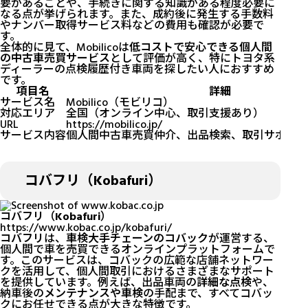
要があることや、手続きに関する知識がある程度必要に
なる点が挙げられます。また、成約後に発生する手数料
やナンバー取得サービス料などの費用も確認が必要で
す。
全体的に見て、Mobilicoは
低コストで安心できる個人間
の中古車売買サービス
として評価が高く、特にトヨタ系
ディーラーの点検履歴付き車両を探したい人におすすめ
です。
項目名
詳細
サービス名
Mobilico（モビリコ）
対応エリア
全国（オンライン中心、取引支援あり）
URL
https://mobilico.jp/
サービス内容
個人間中古車売買仲介、出品検索、取引サポート
コバフリ（Kobafuri）
コバフリ（Kobafuri）
https://www.kobac.co.jp/kobafuri/
コバフリ
は、
車検大手チェーンのコバック
が運営する、
個人間で車を売買できるオンラインプラットフォームで
す。このサービスは、コバックの広範な店舗ネットワー
クを活用して、個人間取引におけるさまざまなサポート
を提供しています。例えば、出品車両の
詳細な点検
や、
納車後の
メンテナンスや車検
の手配まで、すべてコバッ
クにお任せできる点が大きな特徴です。