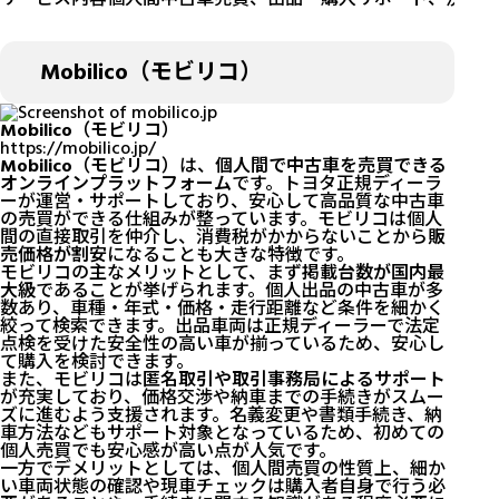
Mobilico（モビリコ）
Mobilico（モビリコ）
https://mobilico.jp/
Mobilico（モビリコ）
は、
個人間で中古車を売買できる
オンラインプラットフォーム
です。トヨタ正規ディーラ
ーが運営・サポートしており、安心して高品質な中古車
の売買ができる仕組みが整っています。モビリコは個人
間の直接取引を仲介し、消費税がかからないことから
販
売価格が割安
になることも大きな特徴です。
モビリコの主なメリットとして、まず
掲載台数が国内最
大級
であることが挙げられます。個人出品の中古車が多
数あり、車種・年式・価格・走行距離など条件を細かく
絞って検索できます。出品車両は正規ディーラーで法定
点検を受けた安全性の高い車が揃っているため、安心し
て購入を検討できます。
また、モビリコは
匿名取引や取引事務局によるサポート
が充実しており、価格交渉や納車までの手続きがスムー
ズに進むよう支援されます。名義変更や書類手続き、納
車方法などもサポート対象となっているため、初めての
個人売買でも安心感が高い点が人気です。
一方でデメリットとしては、個人間売買の性質上、細か
い車両状態の確認や現車チェックは購入者自身で行う必