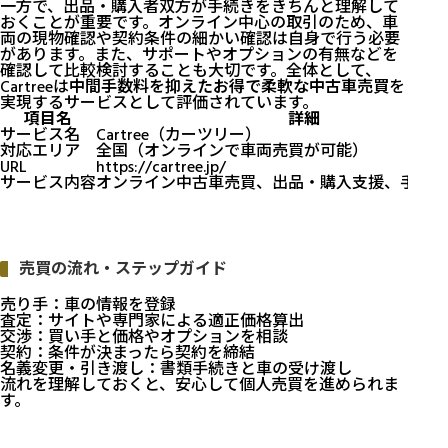
一方で、出品・購入者双方が手続きをきちんと理解して
おくことが重要です。オンライン中心の取引のため、車
両の現物確認や契約条件の細かい確認は自身で行う必要
があります。また、サポートやオプションの有無などを
確認して比較検討することも大切です。全体として、
Cartreeは
中間手数料を抑えたお得で柔軟な中古車売買
を
実現するサービスとして評価されています。
項目名
詳細
サービス名
Cartree（カーツリー）
対応エリア
全国（オンラインで車両売買が可能）
URL
https://cartree.jp/
サービス内容
オンライン中古車売買、出品・購入支援、手続き
売買の流れ・ステップガイド
売り手：車の情報を登録
査定：サイトや専門家による適正価格算出
交渉：買い手と価格やオプションを相談
契約：条件が決まったら契約を締結
名義変更・引き渡し：書類手続きと車の受け渡し
流れを理解しておくと、安心して個人売買を進められま
す。