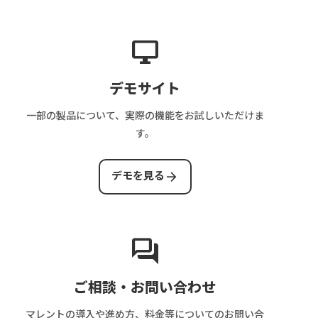
集
完
の
と
ー
客
了
目
は？
を
費
条
安
運
desktop_windows
解
を
件
営
説
解
の
業
デモサイト
説
設
務・
計
審
一部の製品について、実際の機能をお試しいただけま
方
査・
す。
法
売
上
arrow_forward
デモを見る
管
理
ま
で
forum
解
説
ご相談・お問い合わせ
マレントの導入や進め方、料金等についてのお問い合