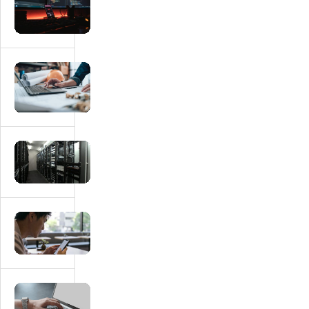
マ
ッ
チ
ン
グ
マ
サ
ッ
イ
チ
ト
ン
に
グ
マ
必
サ
ッ
要
イ
チ
な
ト
ン
画
に
グ
マ
面
本
サ
ッ
一
人
イ
チ
覧
確
ト
ン
｜
認・
の
グ
会
マ
e
運