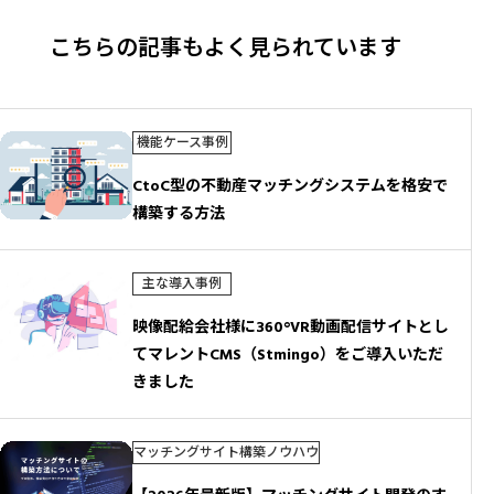
ビ
ゲ
ー
こちらの記事もよく見られています
シ
ョ
ン
機能ケース事例
CtoC型の不動産マッチングシステムを格安で
構築する方法
主な導入事例
映像配給会社様に360°VR動画配信サイトとし
てマレントCMS（Stmingo）をご導入いただ
きました
マッチングサイト構築ノウハウ