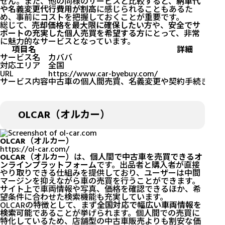
せん。また、他の同様のサービスと比較すると、
納車代
や名義変更代行費用が割高
に感じられることもあるた
め、事前にコストを把握しておくことが重要です。
総じて、
売却価格を最大限に確保したい方
や、
安全でサ
ポートの充実した個人売買を希望する方
にとって、非常
に魅力的なサービスとなっています。
項目名
詳細
サービス名
カババ
対応エリア
全国
URL
https://www.car-byebuy.com/
サービス内容
中古車の個人間売買、名義変更や契約手続きの代
OLCAR（オルカー）
OLCAR（オルカー）
https://ol-car.com/
OLCAR（オルカー）
は、
個人間で中古車を売買できるオ
ンラインプラットフォーム
です。出品者と購入者が直接
やり取りできる仕組みを提供しており、ユーザーは中間
マージンを抑えながら車の売買を行うことができます。
サイト上で車両情報や写真、価格を確認できるほか、希
望条件に合わせた検索機能も充実しています。
OLCARの特徴として、まず
全国対応で幅広い車両情報を
検索可能
であることが挙げられます。個人間での売買に
特化しているため、店舗型の中古車販売よりも割安な価