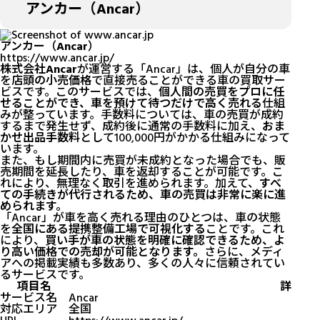
アンカー（Ancar）
アンカー（Ancar）
https://www.ancar.jp/
株式会社Ancar
が運営する「Ancar」は、個人が自分の車
を
店頭の小売価格
で直接売ることができる車の買取サー
ビスです。このサービスでは、
個人間の売買をプロに任
せることができ、車を預けて待つだけで高く売れる
仕組
みが整っています。手数料については、車の売買が成約
するまで発生せず、成約後に通常の手数料に加え、
おま
かせ出品手数料
として100,000円がかかる仕組みになって
います。
また、もし期間内に売買が未成約となった場合でも、販
売期間を延長したり、車を返却することが可能です。こ
れにより、無理なく取引を進められます。加えて、
すべ
ての手続きが代行されるため、車の売買は非常に楽に進
められます。
「Ancar」が車を高く売れる理由のひとつは、車の状態
を
全国にある提携整備工場で可視化する
ことです。これ
により、
買い手が車の状態を明確に確認できるため、よ
り高い価格での売却が可能となります。
さらに、メディ
アへの掲載実績も多数あり、多くの人々に信頼されてい
るサービスです。
項目名
詳細
サービス名
Ancar
対応エリア
全国