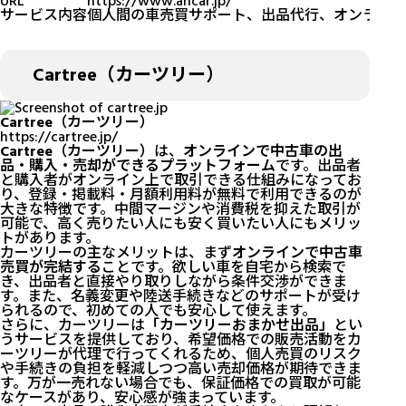
URL
https://www.ancar.jp/
サービス内容
個人間の車売買サポート、出品代行、オンライン
Cartree（カーツリー）
Cartree（カーツリー）
https://cartree.jp/
Cartree（カーツリー）
は、
オンラインで中古車の出
品・購入・売却ができるプラットフォーム
です。出品者
と購入者がオンライン上で取引できる仕組みになってお
り、登録・掲載料・月額利用料が無料で利用できるのが
大きな特徴です。中間マージンや消費税を抑えた取引が
可能で、高く売りたい人にも安く買いたい人にもメリッ
トがあります。
カーツリーの主なメリットは、まず
オンラインで中古車
売買が完結する
ことです。欲しい車を自宅から検索で
き、出品者と直接やり取りしながら条件交渉ができま
す。また、名義変更や陸送手続きなどのサポートが受け
られるので、初めての人でも安心して使えます。
さらに、カーツリーは
「カーツリーおまかせ出品」
とい
うサービスを提供しており、希望価格での販売活動をカ
ーツリーが代理で行ってくれるため、個人売買のリスク
や手続きの負担を軽減しつつ高い売却価格が期待できま
す。万が一売れない場合でも、保証価格での買取が可能
なケースがあり、安心感が強まっています。