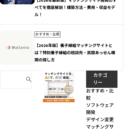
【2026年最新版】マッチングサイト開発のす
べてを徹底解説！構築方法・費用・収益モデ
ル！
おすすめ・比較
【2026年版】養子縁組マッチングサイトと
は？特別養子縁組の相談先・民間あっせん機
関の探し方
S
カテゴ
e
リー
a
おすすめ・比
r
較
c
ソフトウェア
h
開発
f
デザイン変更
o
マッチングサ