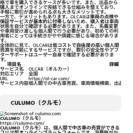
格で車を購入できるケースが多いです。また、出品から
購入までオンラインで完結できる仕組みを整えており、
手軽に取引が進められる点も大きなメリットです。
一方で、デメリットもあります。OLCARは
車両の点検や
保証サービスが基本的に付帯しない
ため、購入者は車両
状態を自分で確認する必要があります。また、名義変更
や車両受け渡しも個人間で行う必要があり、初めての利
用者にとっては手続きがやや煩雑に感じる場合がありま
す。
全体的に見て、OLCARは
低コストで自由度の高い個人間
売買
を可能にするサービスですが、取引の安全性やアフ
ターサポートはユーザー自身で確認する必要がありま
す。
項目名
詳細
サービス名
OLCAR（オルカー）
対応エリア
全国
URL
https://ol-car.com/
サービス内容
個人間での中古車売買、車両情報検索、出品・購
CULUMO（クルモ）
CULUMO（クルモ）
https://culumo.com/
CULUMO（クルモ）
は、
個人間で中古車の売買ができる
フリマ型オンラインプラットフォーム
です。消費税がか