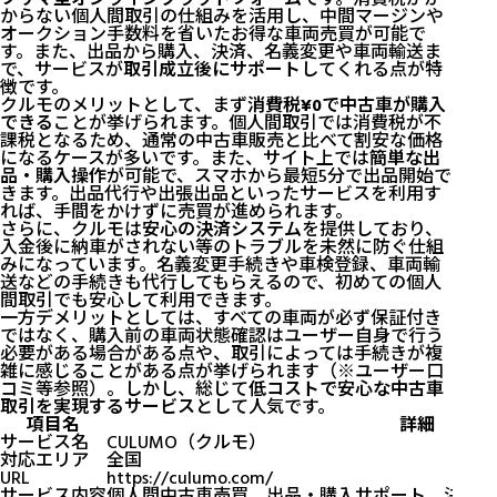
からない個人間取引の仕組みを活用し、中間マージンや
オークション手数料を省いたお得な車両売買が可能で
す。また、出品から購入、決済、名義変更や車両輸送ま
で、サービスが
取引成立後にサポート
してくれる点が特
徴です。
クルモのメリットとして、まず
消費税¥0で中古車が購入
できる
ことが挙げられます。個人間取引では消費税が不
課税となるため、通常の中古車販売と比べて割安な価格
になるケースが多いです。また、サイト上では
簡単な出
品・購入操作
が可能で、スマホから最短5分で出品開始で
きます。出品代行や出張出品といったサービスを利用す
れば、手間をかけずに売買が進められます。
さらに、クルモは
安心の決済システム
を提供しており、
入金後に納車がされない等のトラブルを未然に防ぐ仕組
みになっています。名義変更手続きや車検登録、車両輸
送などの手続きも代行してもらえるので、初めての個人
間取引でも安心して利用できます。
一方デメリットとしては、すべての車両が必ず保証付き
ではなく、購入前の車両状態確認はユーザー自身で行う
必要がある場合がある点や、取引によっては手続きが複
雑に感じることがある点が挙げられます（※ユーザー口
コミ等参照）。しかし、総じて
低コストで安心な中古車
取引を実現するサービス
として人気です。
項目名
詳細
サービス名
CULUMO（クルモ）
対応エリア
全国
URL
https://culumo.com/
サービス内容
個人間中古車売買、出品・購入サポート、決済仲