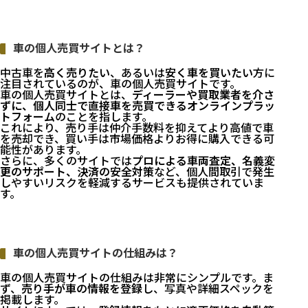
車の個人売買サイトとは？
中古車を
高く売りたい
、あるいは
安く車を買いたい
方に
注目されているのが、車の個人売買サイトです。
車の個人売買サイトとは、
ディーラーや買取業者を介さ
ずに、個人同士で直接車を売買できるオンラインプラッ
トフォーム
のことを指します。
これにより、売り手は仲介手数料を抑えてより高値で車
を売却でき、買い手は市場価格よりお得に購入できる可
能性があります。
さらに、多くのサイトでは
プロによる車両査定、名義変
更のサポート、決済の安全対策
など、個人間取引で発生
しやすいリスクを軽減するサービスも提供されていま
す。
車の個人売買サイトの仕組みは？
車の個人売買サイトの仕組みは非常にシンプルです。ま
ず、
売り手が車の情報を登録
し、写真や詳細スペックを
掲載します。